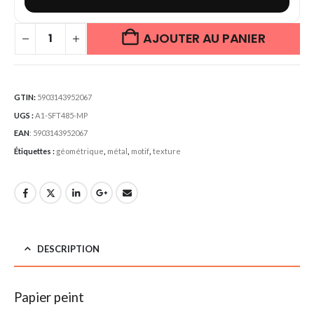
AJOUTER AU PANIER
GTIN:
5903143952067
UGS :
A1-SFT485-MP
EAN
:
5903143952067
Étiquettes :
géométrique
,
métal
,
motif
,
texture
DESCRIPTION
Papier peint