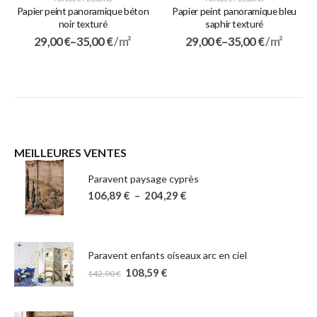
Papier peint panoramique béton
Papier peint panoramique bleu
noir texturé
saphir texturé
29,00
€
–
35,00
€
/ m²
29,00
€
–
35,00
€
/ m²
MEILLEURES VENTES
Paravent paysage cyprès
106,89
€
–
204,29
€
Paravent enfants oiseaux arc en ciel
108,59
€
142,90
€