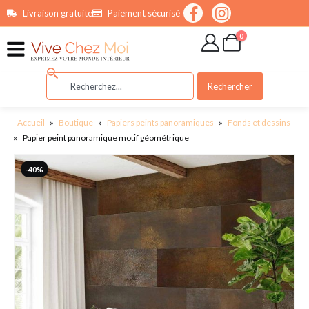
contenu
Livraison gratuite
Paiement sécurisé
principal
0
Rechercher
Accueil
»
Boutique
»
Papiers peints panoramiques
»
Fonds et dessins
»
Papier peint panoramique motif géométrique
-40%