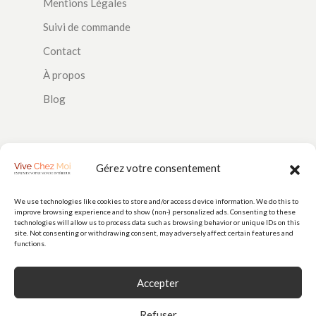
Mentions Légales
Suivi de commande
Contact
À propos
Blog
SUIVEZ-NOUS
Gérez votre consentement
We use technologies like cookies to store and/or access device information. We do this to
improve browsing experience and to show (non-) personalized ads. Consenting to these
PAIEMENTS
technologies will allow us to process data such as browsing behavior or unique IDs on this
site. Not consenting or withdrawing consent, may adversely affect certain features and
functions.
Accepter
Refuser