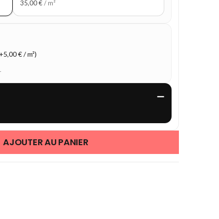
35,00
€
/ m²
5,00 € / m²)
.
—
AJOUTER AU PANIER