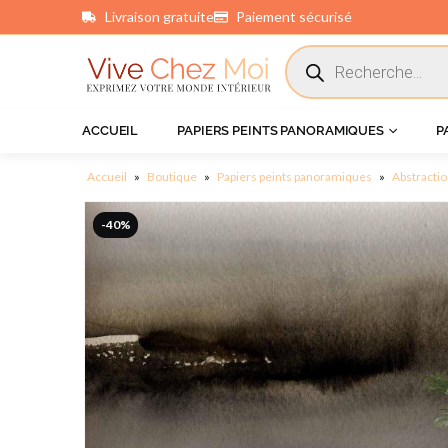
Livraison gratuite
Paiement sécurisé
principal
ACCUEIL
PAPIERS PEINTS PANORAMIQUES
P
Accueil
»
Boutique
»
Papiers peints panoramiques
»
Abstracti
-40%