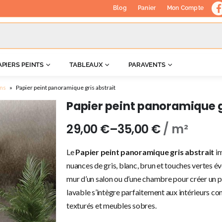
Blog
Panier
Mon Compte
APIERS PEINTS
TABLEAUX
PARAVENTS
ons
»
Papier peint panoramique gris abstrait
Papier peint panoramique g
29,00
€
–
35,00
€
/ m²
Le
Papier peint panoramique gris abstrait
im
nuances de gris, blanc, brun et touches vertes év
mur d’un salon ou d’une chambre pour créer un p
lavable s’intègre parfaitement aux intérieurs c
texturés et meubles sobres.