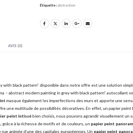
Étiquette :
abstraction
AVIS (0)
ey with black pattern” disponible dans notre offre est une solution sim
– Diuna – abstract modern painting in grey with black pattern” autocolla
int
masque également les imperfections des murs et apporte une sensat
fre une multitude de possibilités décoratives. En effet, un papier peint
ier peint intissé
bien choisis, nous pouvons agrandir visuellement un sa
, grâce à la richesse de motifs et de couleurs, un
papier peint panora
 une rue animée d’une des capitales européennes. Un
papier peint panor