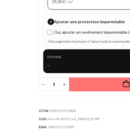
29,00
€
/ m²
Ajouter une protection imperméable
3
Oui, ajouter un revêtement imperméable (+
Cela augmente le prix par m² pour toute la commande
Prix total
—
GTIN:
5905151717003
UGS :
A1-a-A-10173-a-a_100x70_ft-MP
EAN
:
5905151717003