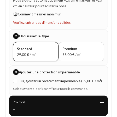
Nous ajoutons automatiquement +10 cm en largeur et +10
cm en hauteur pour faciliter la pose.
ⓘ
Comment mesurer mon mur
Veuillez entrer des dimensions valides.
2
Choisissez le type
Standard
Premium
29,00
€
/ m²
35,00
€
/ m²
3
Ajouter une protection imperméable
Oui, ajouter un revêtement imperméable (+5,00 € / m²)
Cela augmente le prix par m² pour toute la commande.
—
Prix total
—