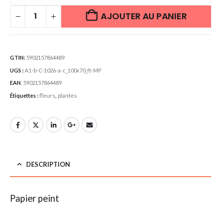
AJOUTER AU PANIER
GTIN:
5902157864489
UGS :
A1-b-C-1026-a-c_100x70_ft-MP
EAN
:
5902157864489
Étiquettes :
fleurs
,
plantes
DESCRIPTION
Papier peint