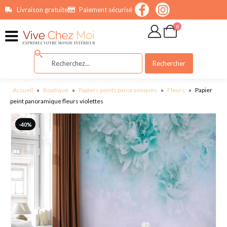
contenu
Livraison gratuite
Paiement sécurisé
principal
0
Rechercher
Accueil
»
Boutique
»
Papiers peints panoramiques
»
Fleurs
»
Papier
peint panoramique fleurs violettes
-40%