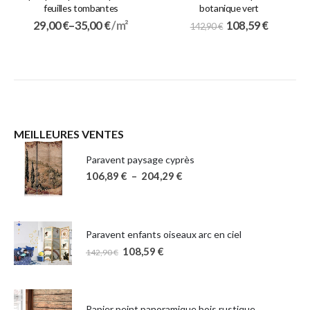
feuilles tombantes
botanique vert
29,00
€
–
35,00
€
/ m²
108,59
€
142,90
€
MEILLEURES VENTES
Paravent paysage cyprès
106,89
€
–
204,29
€
Paravent enfants oiseaux arc en ciel
108,59
€
142,90
€
Papier peint panoramique bois rustique