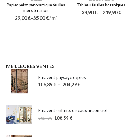
Papier peint panoramique feuilles
Tableau feuilles botaniques
monstera noir
34,90
€
–
249,90
€
29,00
€
–
35,00
€
/ m²
MEILLEURES VENTES
Paravent paysage cyprès
106,89
€
–
204,29
€
Paravent enfants oiseaux arc en ciel
108,59
€
142,90
€