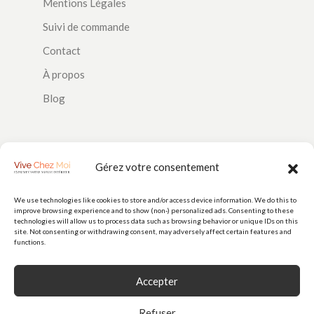
Mentions Légales
Suivi de commande
Contact
À propos
Blog
SUIVEZ-NOUS
Gérez votre consentement
We use technologies like cookies to store and/or access device information. We do this to
improve browsing experience and to show (non-) personalized ads. Consenting to these
PAIEMENTS
technologies will allow us to process data such as browsing behavior or unique IDs on this
site. Not consenting or withdrawing consent, may adversely affect certain features and
functions.
Accepter
Refuser