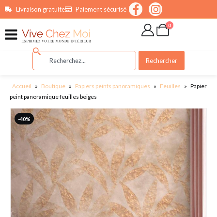
contenu
Livraison gratuite
Paiement sécurisé
principal
0
Rechercher
Accueil
»
Boutique
»
Papiers peints panoramiques
»
Feuilles
»
Papier
peint panoramique feuilles beiges
-40%