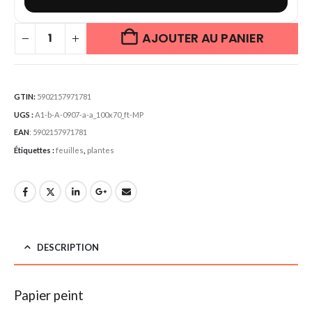
AJOUTER AU PANIER
GTIN:
5902157971781
UGS :
A1-b-A-0907-a-a_100x70_ft-MP
EAN
:
5902157971781
Étiquettes :
feuilles
,
plantes
DESCRIPTION
Papier peint