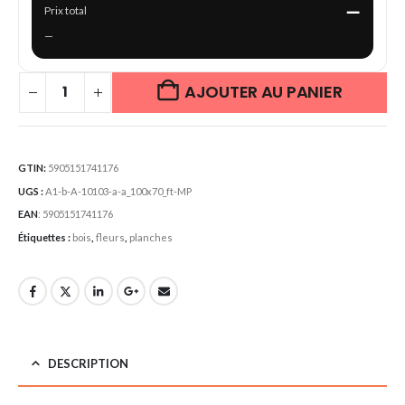
—
Prix total
—
AJOUTER AU PANIER
GTIN:
5905151741176
UGS :
A1-b-A-10103-a-a_100x70_ft-MP
EAN
:
5905151741176
Étiquettes :
bois
,
fleurs
,
planches
DESCRIPTION