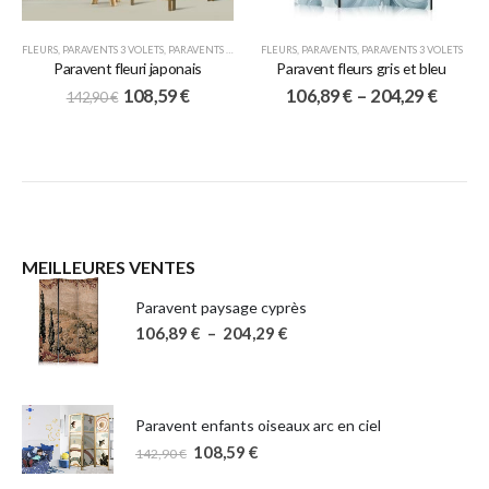
FLEURS
,
PARAVENTS 3 VOLETS
,
PARAVENTS JAPONAIS
FLEURS
,
PARAVENTS
,
PARAVENTS 3 VOLETS
Paravent fleuri japonais
Paravent fleurs gris et bleu
108,59
€
106,89
€
–
204,29
€
142,90
€
MEILLEURES VENTES
Paravent paysage cyprès
106,89
€
–
204,29
€
Paravent enfants oiseaux arc en ciel
108,59
€
142,90
€