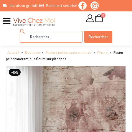
contenu
Livraison gratuite
Paiement sécurisé
principal
0
Rechercher
Accueil
»
Boutique
»
Papiers peints panoramiques
»
Fleurs
»
Papier
peint panoramique fleurs sur planches
-40%