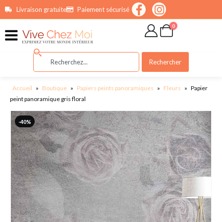
contenu
Livraison gratuite
Paiement sécurisé
principal
0
Rechercher
Accueil
»
Boutique
»
Papiers peints panoramiques
»
Fleurs
»
Papier
peint panoramique gris floral
-40%