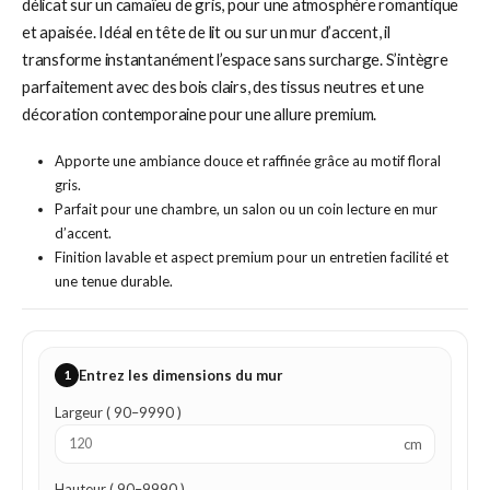
délicat sur un camaïeu de gris, pour une atmosphère romantique
et apaisée. Idéal en tête de lit ou sur un mur d’accent, il
transforme instantanément l’espace sans surcharge. S’intègre
parfaitement avec des bois clairs, des tissus neutres et une
décoration contemporaine pour une allure premium.
Apporte une ambiance douce et raffinée grâce au motif floral
gris.
Parfait pour une chambre, un salon ou un coin lecture en mur
d’accent.
Finition lavable et aspect premium pour un entretien facilité et
une tenue durable.
1
Entrez les dimensions du mur
Largeur ( 90–9990 )
cm
Hauteur ( 90–9990 )