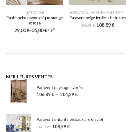
ABSTRACTIONS
ABSTRACTIONS
,
PARAVENTS 3 VOLETS
,
PARAVENTS JAPONAIS
Papier peint panoramique orange
Paravent beige feuilles abstraites
et rose
108,59
€
142,90
€
29,00
€
–
35,00
€
/ m²
MEILLEURES VENTES
Paravent paysage cyprès
106,89
€
–
204,29
€
Paravent enfants oiseaux arc en ciel
108,59
€
142,90
€