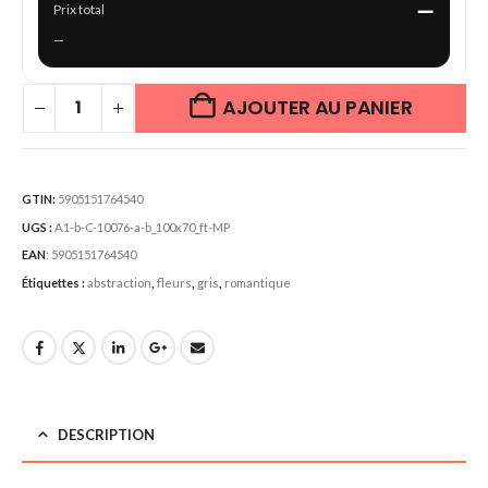
—
Prix total
—
AJOUTER AU PANIER
GTIN:
5905151764540
UGS :
A1-b-C-10076-a-b_100x70_ft-MP
EAN
:
5905151764540
Étiquettes :
abstraction
,
fleurs
,
gris
,
romantique
DESCRIPTION