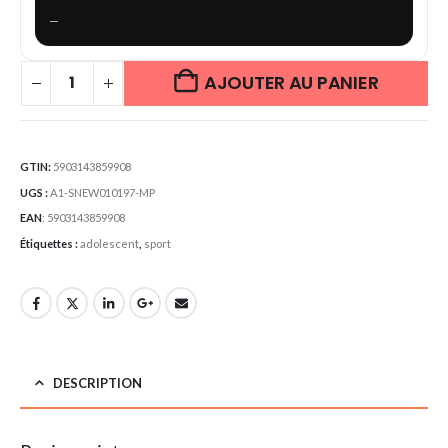
—
AJOUTER AU PANIER
GTIN:
5903143859908
UGS :
A1-SNEW010197-MP
EAN
:
5903143859908
Étiquettes :
adolescent
,
sport
DESCRIPTION