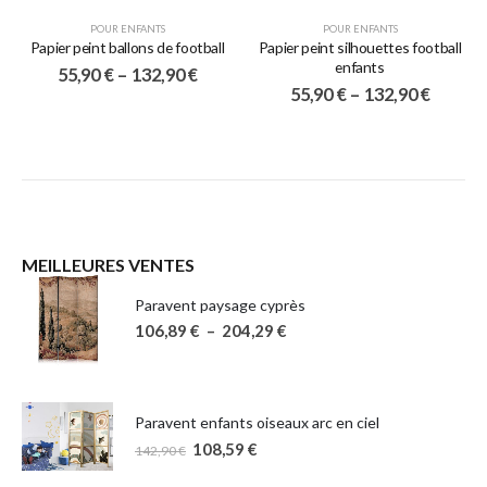
POUR ENFANTS
POUR ENFANTS
Papier peint ballons de football
Papier peint silhouettes football
enfants
55,90
€
–
132,90
€
55,90
€
–
132,90
€
MEILLEURES VENTES
Paravent paysage cyprès
106,89
€
–
204,29
€
Paravent enfants oiseaux arc en ciel
108,59
€
142,90
€