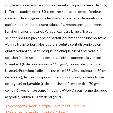
simple et ne nécessite aucune compétence particulière, de plus,
l’effet de
papier peint 3D
crée une sensation de profondeur. Il
convient de souligner que les matériaux à partir desquels nos
papiers peints muraux sont fabriqués, respectent totalement
l’environnement naturel. Parcourez notre large offre et
sélectionnez un papier peint parfait pour redonner une nouvelle
vie à votre intérieur! Nos
papiers peints
sont disponibles en
quatre variantes, parmi lesquelles chaque client trouvera la
solution idéale selon ses besoins. L’offre comprend la version
Standard
(toile non tissée de 110 g/m², rouleau de 50 cm de
largeur),
Premium
(toile non-tissé de 155 g/m², rouleau de 50 cm
de largeur),
Adhésif
(impression sur film adhésif, rouleau 49 cm
de largeur) et
Lavable
(toile non tissée Premium de 170 g/m²
combiné avec un système innovant HYDRO sous forme de laque
acrylique, rouleau 50 cm de largeur).
Téléchargez le mode d’emploi – Standard, Premium
Téléchargez le mode d’emploi – Adhésif