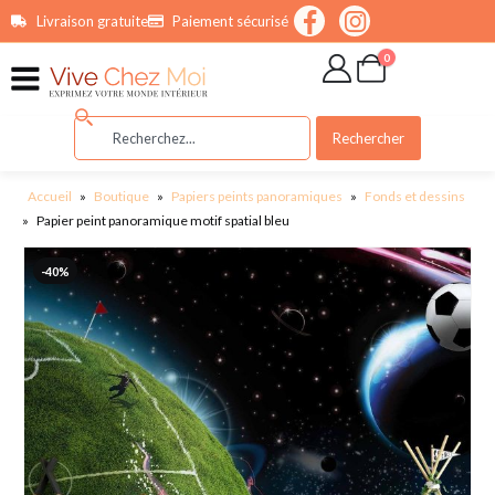
contenu
Livraison gratuite
Paiement sécurisé
principal
0
Rechercher
Accueil
»
Boutique
»
Papiers peints panoramiques
»
Fonds et dessins
»
Papier peint panoramique motif spatial bleu
-40%