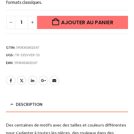
formats classiques.
AJOUTER AU PANIER
GTIN:
5904343402147
UGS :
TR-5353-VER-53
EAN
:
5904343402147
DESCRIPTION
Des centaines de motifs avec des tailles et couleurs différentes
pour s’adapter à toutes les pièces, des rouleaux dans des