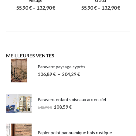
vintage
chaud
55,90
€
–
132,90
€
55,90
€
–
132,90
€
MEILLEURES VENTES
Paravent paysage cyprès
106,89
€
–
204,29
€
Paravent enfants oiseaux arc en ciel
108,59
€
142,90
€
Papier peint panoramique bois rustique