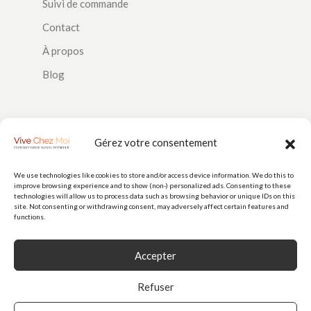
Suivi de commande
Contact
À propos
Blog
SUIVEZ-NOUS
Gérez votre consentement
We use technologies like cookies to store and/or access device information. We do this to
improve browsing experience and to show (non-) personalized ads. Consenting to these
PAIEMENTS
technologies will allow us to process data such as browsing behavior or unique IDs on this
site. Not consenting or withdrawing consent, may adversely affect certain features and
functions.
Accepter
Refuser