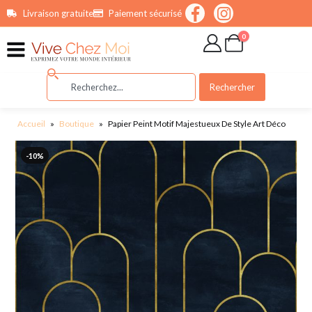
contenu
Livraison gratuite
Paiement sécurisé
principal
0
Rechercher
Accueil
»
Boutique
»
Papier Peint Motif Majestueux De Style Art Déco
-10%