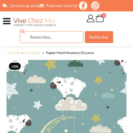
contenu
Livraison gratuite
Paiement sécurisé
principal
0
Rechercher
Accueil
»
Boutique
»
Papier Peint Moutons Et Lunes
-10%