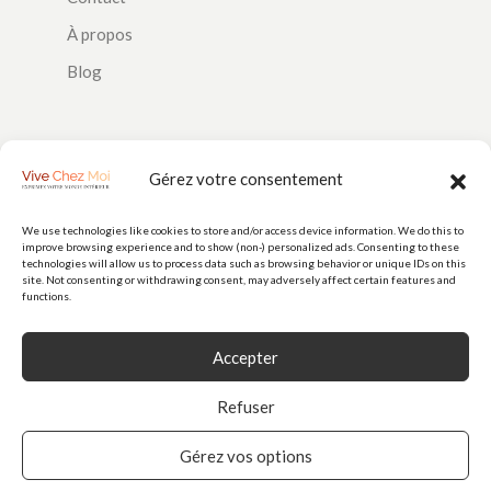
À propos
Blog
SUIVEZ-NOUS
Gérez votre consentement
We use technologies like cookies to store and/or access device information. We do this to
improve browsing experience and to show (non-) personalized ads. Consenting to these
PAIEMENTS
technologies will allow us to process data such as browsing behavior or unique IDs on this
site. Not consenting or withdrawing consent, may adversely affect certain features and
functions.
Accepter
Refuser
Gérez vos options
© 2026
Vive Chez Moi
est une marque de Doorstep Delight SAS (N° 928