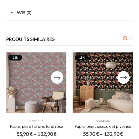
AVIS (0)
PRODUITS SIMILAIRES
-13%
-13%
ANIMAUX
ANIMAUX
Papier peint hérons fond rose
Papier peint oiseaux et pivoines
55,90
€
–
132,90
€
55,90
€
–
132,90
€