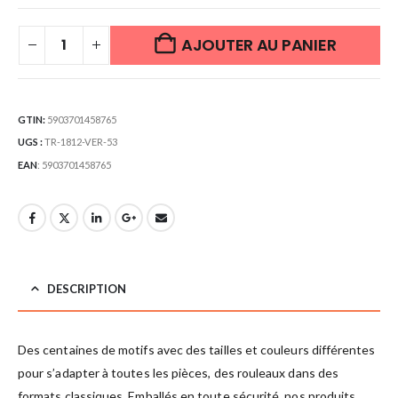
AJOUTER AU PANIER
GTIN:
5903701458765
UGS :
TR-1812-VER-53
EAN
:
5903701458765
DESCRIPTION
Des centaines de motifs avec des tailles et couleurs différentes
pour s’adapter à toutes les pièces, des rouleaux dans des
formats classiques. Emballés en toute sécurité, nos produits