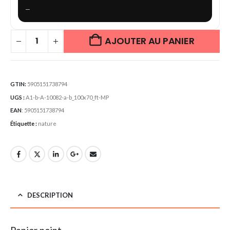
—
AJOUTER AU PANIER
GTIN:
5905151738794
UGS :
A1-b-A-10082-a-b_100x70_ft-MP
EAN
:
5905151738794
Étiquette :
nature
DESCRIPTION