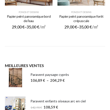
FONDS ET DESSINS
FONDS ET DESSINS
Papier peint panoramique bord
Papier peint panoramique forêt
de l'eau
crépuscule
29,00
€
–
35,00
€
/ m²
29,00
€
–
35,00
€
/ m²
MEILLEURES VENTES
Paravent paysage cyprès
106,89
€
–
204,29
€
Paravent enfants oiseaux arc en ciel
108,59
€
142,90
€