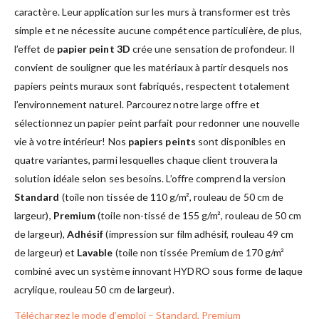
caractère. Leur application sur les murs à transformer est très
simple et ne nécessite aucune compétence particulière, de plus,
l’effet de
papier peint 3D
crée une sensation de profondeur. Il
convient de souligner que les matériaux à partir desquels nos
papiers peints muraux sont fabriqués, respectent totalement
l’environnement naturel. Parcourez notre large offre et
sélectionnez un papier peint parfait pour redonner une nouvelle
vie à votre intérieur! Nos
papiers peints
sont disponibles en
quatre variantes, parmi lesquelles chaque client trouvera la
solution idéale selon ses besoins. L’offre comprend la version
Standard
(toile non tissée de 110 g/m², rouleau de 50 cm de
largeur),
Premium
(toile non-tissé de 155 g/m², rouleau de 50 cm
de largeur),
Adhésif
(impression sur film adhésif, rouleau 49 cm
de largeur) et
Lavable
(toile non tissée Premium de 170 g/m²
combiné avec un système innovant HYDRO sous forme de laque
acrylique, rouleau 50 cm de largeur).
Téléchargez le mode d’emploi – Standard, Premium