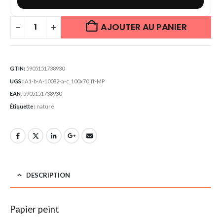
AJOUTER AU PANIER
GTIN:
5905151738930
UGS :
A1-b-A-10082-a-c_100x70_ft-MP
EAN
:
5905151738930
Étiquette :
nature
DESCRIPTION
Papier peint