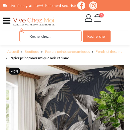
contenu
Livraison gratuite
Paiement sécurisé
principal
0
Rechercher
Accueil
»
Boutique
»
Papiers peints panoramiques
»
Fonds et dessins
»
Papier peint panoramique noir et blanc
-40%