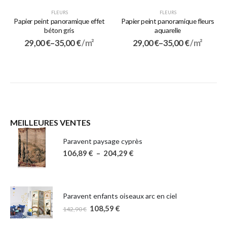
FLEURS
FLEURS
Papier peint panoramique effet
Papier peint panoramique fleurs
béton gris
aquarelle
29,00
€
–
35,00
€
/ m²
29,00
€
–
35,00
€
/ m²
MEILLEURES VENTES
Paravent paysage cyprès
106,89
€
–
204,29
€
Paravent enfants oiseaux arc en ciel
108,59
€
142,90
€