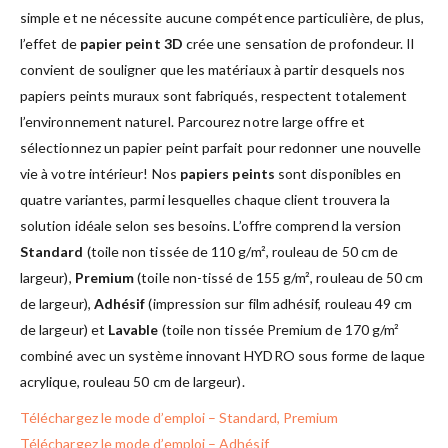
simple et ne nécessite aucune compétence particulière, de plus,
l’effet de
papier peint 3D
crée une sensation de profondeur. Il
convient de souligner que les matériaux à partir desquels nos
papiers peints muraux sont fabriqués, respectent totalement
l’environnement naturel. Parcourez notre large offre et
sélectionnez un papier peint parfait pour redonner une nouvelle
vie à votre intérieur! Nos
papiers peints
sont disponibles en
quatre variantes, parmi lesquelles chaque client trouvera la
solution idéale selon ses besoins. L’offre comprend la version
Standard
(toile non tissée de 110 g/m², rouleau de 50 cm de
largeur),
Premium
(toile non-tissé de 155 g/m², rouleau de 50 cm
de largeur),
Adhésif
(impression sur film adhésif, rouleau 49 cm
de largeur) et
Lavable
(toile non tissée Premium de 170 g/m²
combiné avec un système innovant HYDRO sous forme de laque
acrylique, rouleau 50 cm de largeur).
Téléchargez le mode d’emploi – Standard, Premium
Téléchargez le mode d’emploi – Adhésif