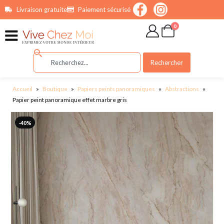
contenu
Livraison gratuite
Paiement sécurisé
principal
0
Rechercher
Accueil
»
Boutique
»
Papiers peints panoramiques
»
Abstractions
»
Papier peint panoramique effet marbre gris
-40%