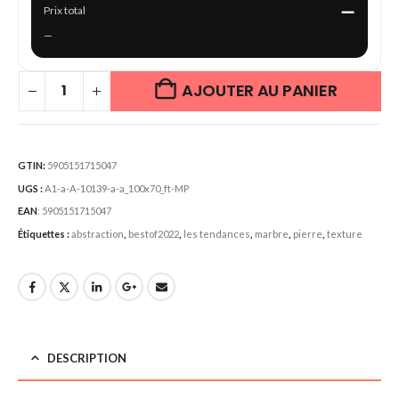
—
Prix total
—
AJOUTER AU PANIER
GTIN:
5905151715047
UGS :
A1-a-A-10139-a-a_100x70_ft-MP
EAN
:
5905151715047
Étiquettes :
abstraction
,
bestof2022
,
les tendances
,
marbre
,
pierre
,
texture
DESCRIPTION