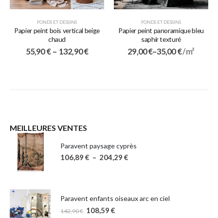
FONDS ET DESSINS
FONDS ET DESSINS
Papier peint bois vertical beige
Papier peint panoramique bleu
chaud
saphir texturé
55,90
€
–
132,90
€
29,00
€
–
35,00
€
/ m²
MEILLEURES VENTES
Paravent paysage cyprès
106,89
€
–
204,29
€
Paravent enfants oiseaux arc en ciel
108,59
€
142,90
€