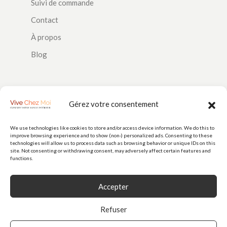
Suivi de commande
Contact
À propos
Blog
SUIVEZ-NOUS
Gérez votre consentement
We use technologies like cookies to store and/or access device information. We do this to
improve browsing experience and to show (non-) personalized ads. Consenting to these
PAIEMENTS
technologies will allow us to process data such as browsing behavior or unique IDs on this
site. Not consenting or withdrawing consent, may adversely affect certain features and
functions.
Accepter
Refuser