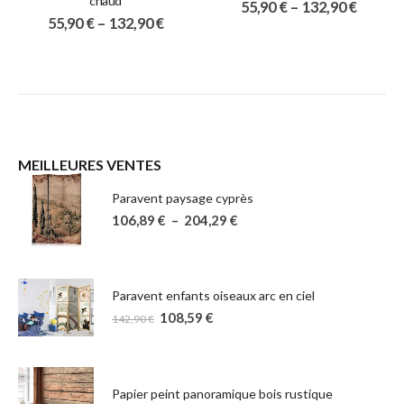
chaud
55,90
€
–
132,90
€
55,90
€
–
132,90
€
MEILLEURES VENTES
Paravent paysage cyprès
106,89
€
–
204,29
€
Paravent enfants oiseaux arc en ciel
108,59
€
142,90
€
Papier peint panoramique bois rustique