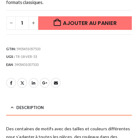
formats classiques.
AJOUTER AU PANIER
GTIN:
5905451057533
UGS :
TR-18-VER-53
EAN
:
5905451057533
DESCRIPTION
Des centaines de motifs avec des tailles et couleurs différentes
pour s’adapter à toutes les pièces, des rouleaux dans des