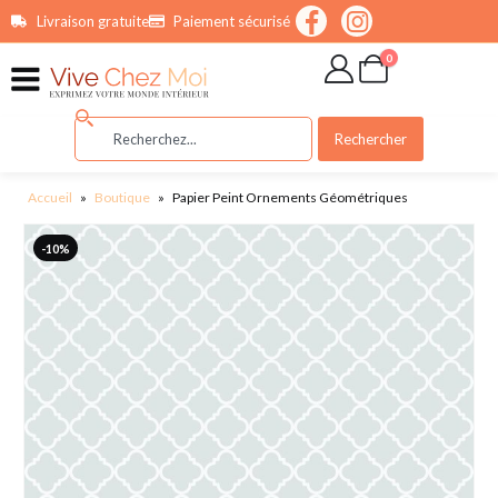
contenu
Livraison gratuite
Paiement sécurisé
principal
0
Rechercher
Accueil
»
Boutique
»
Papier Peint Ornements Géométriques
-10%