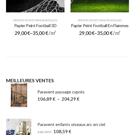
PAPIERS PEINTS PANORAMIQUES
PAPIERS PEINTS PANORAMIQUES
Papier Peint Football 3D
Papier Peint Football En Flammes
29,00
€
–
35,00
€
/ m²
29,00
€
–
35,00
€
/ m²
MEILLEURES VENTES
Paravent paysage cyprès
106,89
€
–
204,29
€
Paravent enfants oiseaux arc en ciel
108,59
€
142,90
€