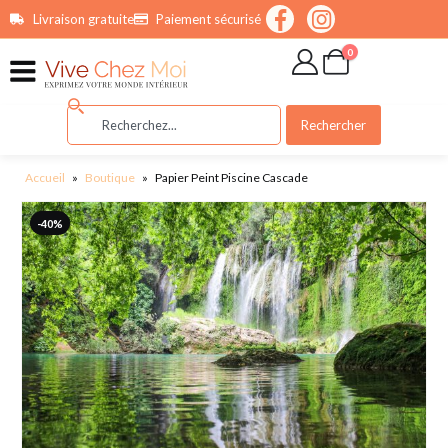
contenu
Livraison gratuite
Paiement sécurisé
principal
0
Rechercher
Accueil
»
Boutique
»
Papier Peint Piscine Cascade
-40%