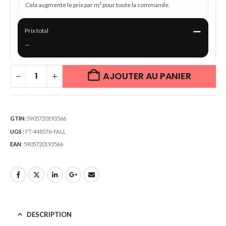
Cela augmente le prix par m² pour toute la commande.
—
Prix total
—
AJOUTER AU PANIER
GTIN:
5905720193566
UGS :
FT-448576-FALL
EAN
:
5905720193566
DESCRIPTION