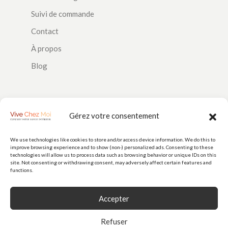
Suivi de commande
Contact
À propos
Blog
SUIVEZ-NOUS
Gérez votre consentement
We use technologies like cookies to store and/or access device information. We do this to
improve browsing experience and to show (non-) personalized ads. Consenting to these
PAIEMENTS
technologies will allow us to process data such as browsing behavior or unique IDs on this
site. Not consenting or withdrawing consent, may adversely affect certain features and
functions.
Accepter
Refuser