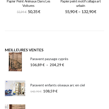
Papier Peint Animaux Dans Les
Papier peint motif collage art
Voitures
urbain
50,35
€
55,90
€
–
132,90
€
55,94
€
MEILLEURES VENTES
Paravent paysage cyprès
106,89
€
–
204,29
€
Paravent enfants oiseaux arc en ciel
108,59
€
142,90
€