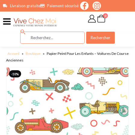
contenu
Livraison gratuite
Paiement sécurisé
principal
0
Rechercher
Accueil
»
Boutique
»
Papier Peint Pour Les Enfants – Voitures De Course
Anciennes
-10%