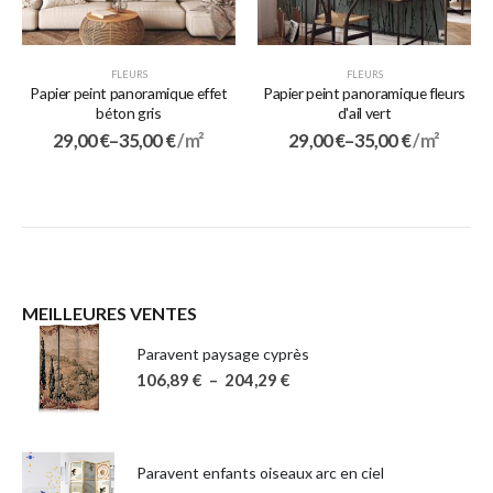
FLEURS
FLEURS
Papier peint panoramique effet
Papier peint panoramique fleurs
béton gris
d'ail vert
29,00
€
–
35,00
€
/ m²
29,00
€
–
35,00
€
/ m²
MEILLEURES VENTES
Paravent paysage cyprès
106,89
€
–
204,29
€
Paravent enfants oiseaux arc en ciel