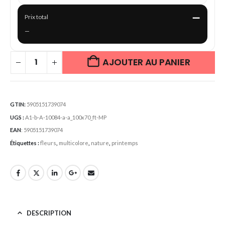
—
Prix total
—
AJOUTER AU PANIER
GTIN:
5905151739074
UGS :
A1-b-A-10084-a-a_100x70_ft-MP
EAN
:
5905151739074
Étiquettes :
fleurs
,
multicolore
,
nature
,
printemps
DESCRIPTION