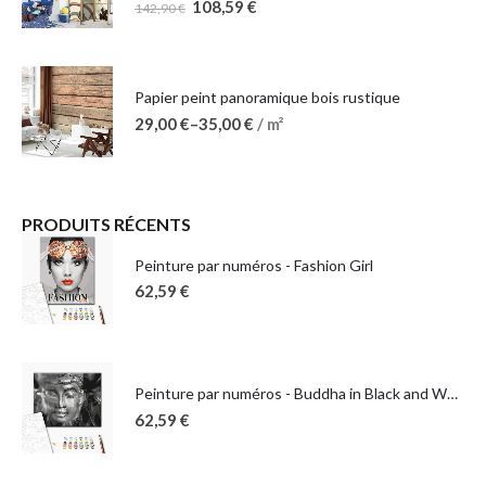
108,59
€
142,90
€
Papier peint panoramique bois rustique
29,00
€
–
35,00
€
/ m²
PRODUITS RÉCENTS
Peinture par numéros - Fashion Girl
62,59
€
Peinture par numéros - Buddha in Black and White
62,59
€