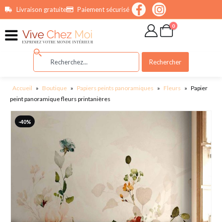
contenu
Livraison gratuite
Paiement sécurisé
principal
0
Rechercher
Accueil
»
Boutique
»
Papiers peints panoramiques
»
Fleurs
»
Papier
peint panoramique fleurs printanières
-40%