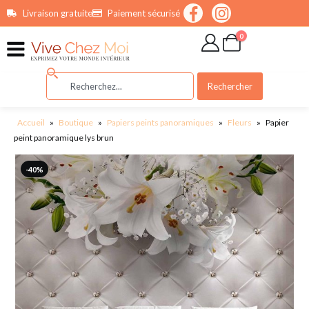
contenu
Livraison gratuite
Paiement sécurisé
principal
0
Rechercher
Accueil
»
Boutique
»
Papiers peints panoramiques
»
Fleurs
»
Papier
peint panoramique lys brun
-40%