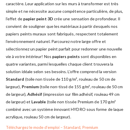
caractère. Leur application sur les murs à transformer est très
simple et ne nécessite aucune compétence particulière, de plus,
l’effet de
papier peint 3D
crée une sensation de profondeur. Il
convient de souligner que les matériaux à partir desquels nos
papiers peints muraux sont fabriqués, respectent totalement
l’environnement naturel. Parcourez notre large offre et
sélectionnez un papier peint parfait pour redonner une nouvelle
vie à votre intérieur! Nos
papiers peints
sont disponibles en
quatre variantes, parmi lesquelles chaque client trouvera la
solution idéale selon ses besoins. L’offre comprend la version
Standard
(toile non tissée de 110 g/m², rouleau de 50 cm de
largeur),
Premium
(toile non-tissé de 155 g/m², rouleau de 50 cm
de largeur),
Adhésif
(impression sur film adhésif, rouleau 49 cm
de largeur) et
Lavable
(toile non tissée Premium de 170 g/m²
combiné avec un système innovant HYDRO sous forme de laque
acrylique, rouleau 50 cm de largeur).
Téléchargez le mode d’emploi – Standard, Premium