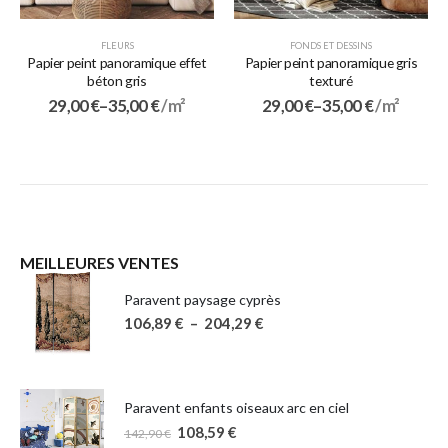
FLEURS
FONDS ET DESSINS
Papier peint panoramique effet
Papier peint panoramique gris
béton gris
texturé
29,00
€
–
35,00
€
/ m²
29,00
€
–
35,00
€
/ m²
MEILLEURES VENTES
Paravent paysage cyprès
106,89
€
–
204,29
€
Paravent enfants oiseaux arc en ciel
108,59
€
142,90
€