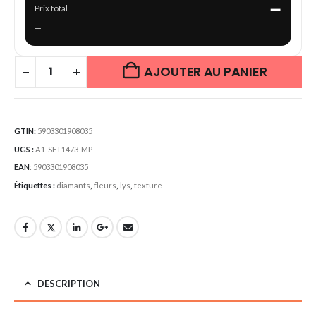
—
Prix total
—
AJOUTER AU PANIER
GTIN:
5903301908035
UGS :
A1-SFT1473-MP
EAN
:
5903301908035
Étiquettes :
diamants
,
fleurs
,
lys
,
texture
DESCRIPTION