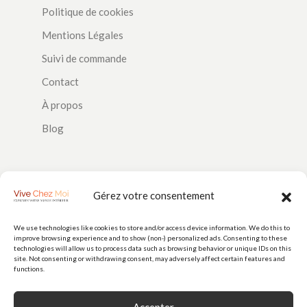
Politique de cookies
Mentions Légales
Suivi de commande
Contact
À propos
Blog
SUIVEZ-NOUS
Gérez votre consentement
We use technologies like cookies to store and/or access device information. We do this to
improve browsing experience and to show (non-) personalized ads. Consenting to these
PAIEMENTS
technologies will allow us to process data such as browsing behavior or unique IDs on this
site. Not consenting or withdrawing consent, may adversely affect certain features and
functions.
Accepter