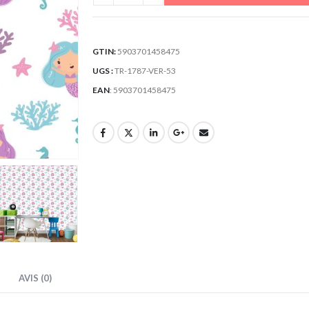
GTIN:
5903701458475
UGS :
TR-1787-VER-53
EAN
:
5903701458475
AVIS (0)