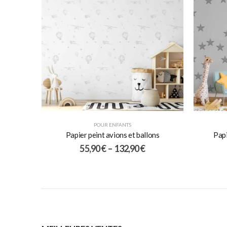
POUR ENFANTS
Papier peint avions et ballons
Papi
55,90
€
–
132,90
€