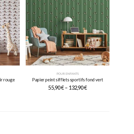
POUR ENFANTS
oir rouge
Papier peint sifflets sportifs fond vert
55,90
€
–
132,90
€