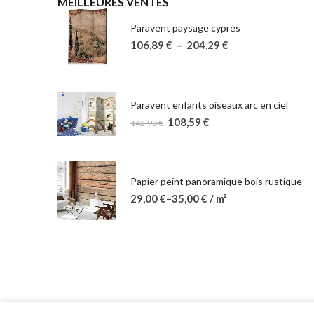
MEILLEURES VENTES
Paravent paysage cyprès
106,89
€
–
204,29
€
Paravent enfants oiseaux arc en ciel
108,59
€
142,90
€
Papier peint panoramique bois rustique
29,00
€
–
35,00
€
/ m²