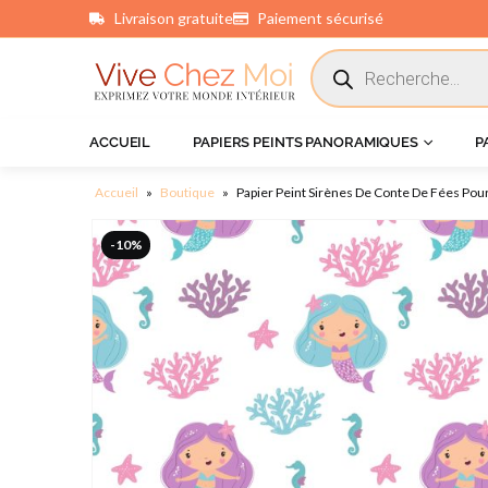
Livraison gratuite
Paiement sécurisé
principal
ACCUEIL
PAPIERS PEINTS PANORAMIQUES
P
Accueil
»
Boutique
»
Papier Peint Sirènes De Conte De Fées Po
-10%