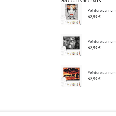
PRODUITS RÉCENTS
Peinture par numé
62,59
€
Peinture par num
62,59
€
Peinture par numé
62,59
€