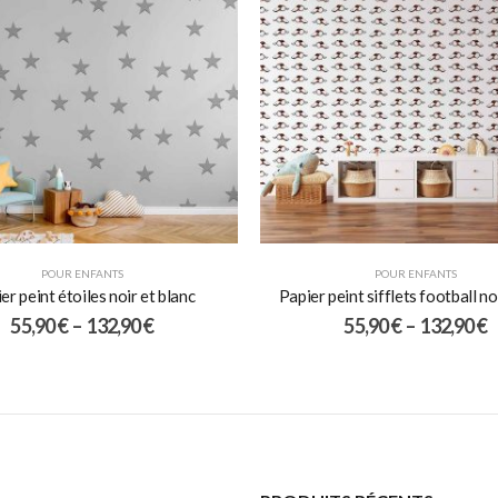
POUR ENFANTS
POUR ENFANTS
er peint étoiles noir et blanc
Papier peint sifflets football n
55,90
€
–
132,90
€
55,90
€
–
132,90
€