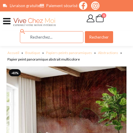
contenu
Livraison gratuite
Paiement sécurisé
principal
0
Rechercher
Accueil
»
Boutique
»
Papiers peints panoramiques
»
Abstractions
»
Papier peint panoramique abstrait multicolore
-40%