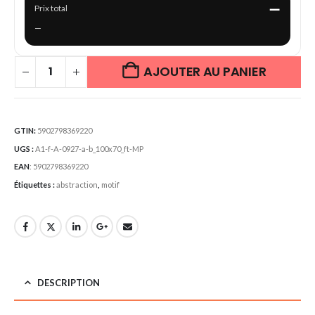
—
Prix total
—
AJOUTER AU PANIER
GTIN:
5902798369220
UGS :
A1-f-A-0927-a-b_100x70_ft-MP
EAN
:
5902798369220
Étiquettes :
abstraction
,
motif
DESCRIPTION