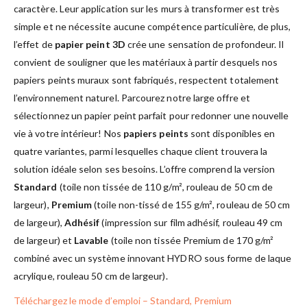
caractère. Leur application sur les murs à transformer est très
simple et ne nécessite aucune compétence particulière, de plus,
l’effet de
papier peint 3D
crée une sensation de profondeur. Il
convient de souligner que les matériaux à partir desquels nos
papiers peints muraux sont fabriqués, respectent totalement
l’environnement naturel. Parcourez notre large offre et
sélectionnez un papier peint parfait pour redonner une nouvelle
vie à votre intérieur! Nos
papiers peints
sont disponibles en
quatre variantes, parmi lesquelles chaque client trouvera la
solution idéale selon ses besoins. L’offre comprend la version
Standard
(toile non tissée de 110 g/m², rouleau de 50 cm de
largeur),
Premium
(toile non-tissé de 155 g/m², rouleau de 50 cm
de largeur),
Adhésif
(impression sur film adhésif, rouleau 49 cm
de largeur) et
Lavable
(toile non tissée Premium de 170 g/m²
combiné avec un système innovant HYDRO sous forme de laque
acrylique, rouleau 50 cm de largeur).
Téléchargez le mode d’emploi – Standard, Premium