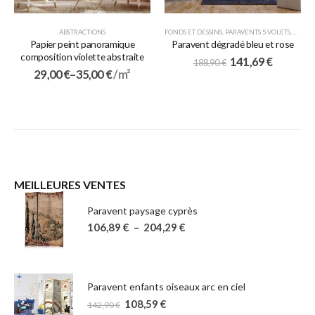
ABSTRACTIONS
FONDS ET DESSINS
,
PARAVENTS 5 VOLETS
,
PARAV
Papier peint panoramique
Paravent dégradé bleu et rose
composition violette abstraite
141,69
€
188,90
€
29,00
€
–
35,00
€
/ m²
MEILLEURES VENTES
Paravent paysage cyprès
106,89
€
–
204,29
€
Paravent enfants oiseaux arc en ciel
108,59
€
142,90
€