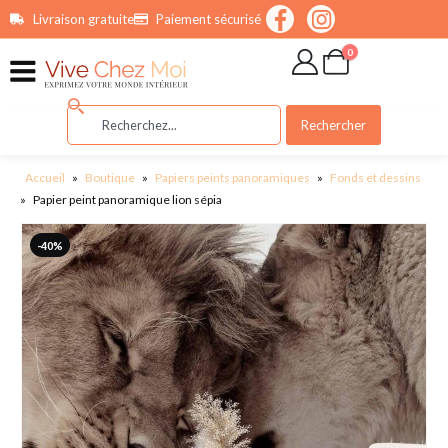
contenu
Livraison gratuite
Paiement sécurisé
principal
0
Rechercher
Accueil
»
Boutique
»
Papiers peints panoramiques
»
Fonds et dessins
»
Papier peint panoramique lion sépia
-40%