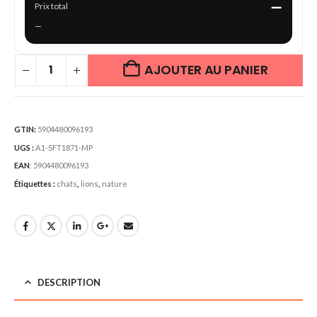
—
Prix total
—
AJOUTER AU PANIER
GTIN:
5904480096193
UGS :
A1-SFT1871-MP
EAN
:
5904480096193
Étiquettes :
chats
,
lions
,
nature
DESCRIPTION