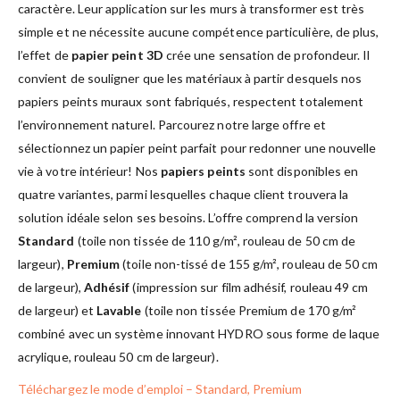
caractère. Leur application sur les murs à transformer est très
simple et ne nécessite aucune compétence particulière, de plus,
l’effet de
papier peint 3D
crée une sensation de profondeur. Il
convient de souligner que les matériaux à partir desquels nos
papiers peints muraux sont fabriqués, respectent totalement
l’environnement naturel. Parcourez notre large offre et
sélectionnez un papier peint parfait pour redonner une nouvelle
vie à votre intérieur! Nos
papiers peints
sont disponibles en
quatre variantes, parmi lesquelles chaque client trouvera la
solution idéale selon ses besoins. L’offre comprend la version
Standard
(toile non tissée de 110 g/m², rouleau de 50 cm de
largeur),
Premium
(toile non-tissé de 155 g/m², rouleau de 50 cm
de largeur),
Adhésif
(impression sur film adhésif, rouleau 49 cm
de largeur) et
Lavable
(toile non tissée Premium de 170 g/m²
combiné avec un système innovant HYDRO sous forme de laque
acrylique, rouleau 50 cm de largeur).
Téléchargez le mode d’emploi – Standard, Premium