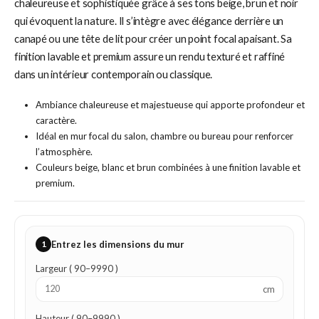
chaleureuse et sophistiquée grâce à ses tons beige, brun et noir
qui évoquent la nature. Il s’intègre avec élégance derrière un
canapé ou une tête de lit pour créer un point focal apaisant. Sa
finition lavable et premium assure un rendu texturé et raffiné
dans un intérieur contemporain ou classique.
Ambiance chaleureuse et majestueuse qui apporte profondeur et
caractère.
Idéal en mur focal du salon, chambre ou bureau pour renforcer
l’atmosphère.
Couleurs beige, blanc et brun combinées à une finition lavable et
premium.
1
Entrez les dimensions du mur
Largeur ( 90–9990 )
cm
Hauteur ( 90–9990 )