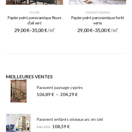
FLEURS
FONDS ET DESSINS
Papier peint panoramique fleurs
Papier peint panoramique forêt
d'ail vert
verte
29,00
€
–
35,00
€
/ m²
29,00
€
–
35,00
€
/ m²
MEILLEURES VENTES
Paravent paysage cyprès
106,89
€
–
204,29
€
Paravent enfants oiseaux arc en ciel
108,59
€
142,90
€