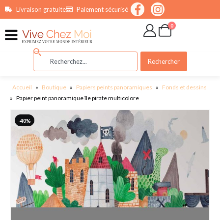
contenu
Livraison gratuite
Paiement sécurisé
principal
0
Rechercher
Accueil
»
Boutique
»
Papiers peints panoramiques
»
Fonds et dessins
»
Papier peint panoramique île pirate multicolore
-40%