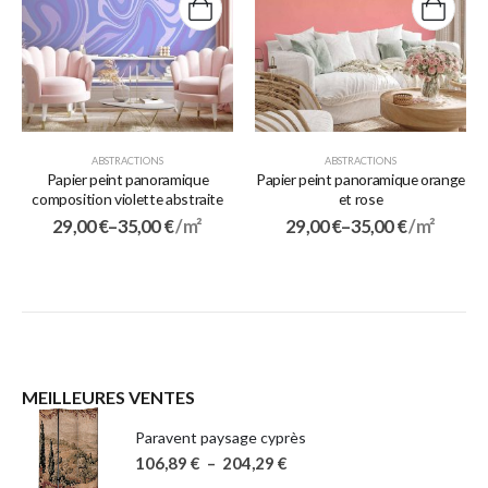
ABSTRACTIONS
ABSTRACTIONS
Papier peint panoramique
Papier peint panoramique orange
composition violette abstraite
et rose
29,00
€
–
35,00
€
/ m²
29,00
€
–
35,00
€
/ m²
MEILLEURES VENTES
Paravent paysage cyprès
106,89
€
–
204,29
€