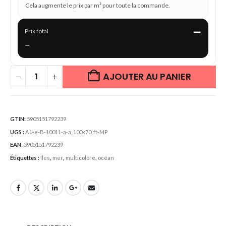
Cela augmente le prix par m² pour toute la commande.
—
Prix total
—
AJOUTER AU PANIER
GTIN:
5905151792239
UGS :
A1-e-B-10011-a-a_100x70_ft-MP
EAN
:
5905151792239
Étiquettes :
îles
,
mer
,
multicolore
,
océan