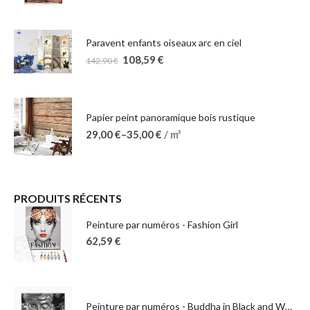
Paravent enfants oiseaux arc en ciel
108,59
€
142,90
€
Papier peint panoramique bois rustique
29,00
€
–
35,00
€
/ m²
PRODUITS RÉCENTS
Peinture par numéros - Fashion Girl
62,59
€
Peinture par numéros - Buddha in Black and White