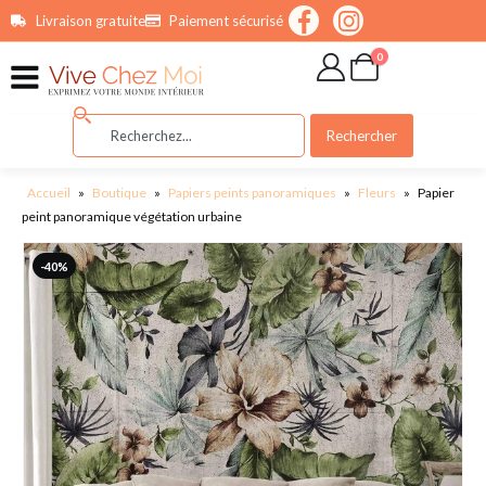
contenu
Livraison gratuite
Paiement sécurisé
principal
0
Rechercher
Accueil
»
Boutique
»
Papiers peints panoramiques
»
Fleurs
»
Papier
peint panoramique végétation urbaine
-40%