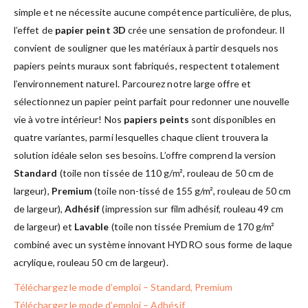
simple et ne nécessite aucune compétence particulière, de plus,
l’effet de
papier peint 3D
crée une sensation de profondeur. Il
convient de souligner que les matériaux à partir desquels nos
papiers peints muraux sont fabriqués, respectent totalement
l’environnement naturel. Parcourez notre large offre et
sélectionnez un papier peint parfait pour redonner une nouvelle
vie à votre intérieur! Nos
papiers peints
sont disponibles en
quatre variantes, parmi lesquelles chaque client trouvera la
solution idéale selon ses besoins. L’offre comprend la version
Standard
(toile non tissée de 110 g/m², rouleau de 50 cm de
largeur),
Premium
(toile non-tissé de 155 g/m², rouleau de 50 cm
de largeur),
Adhésif
(impression sur film adhésif, rouleau 49 cm
de largeur) et
Lavable
(toile non tissée Premium de 170 g/m²
combiné avec un système innovant HYDRO sous forme de laque
acrylique, rouleau 50 cm de largeur).
Téléchargez le mode d’emploi – Standard, Premium
Téléchargez le mode d’emploi – Adhésif