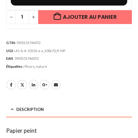
AJOUTER AU PANIER
GTIN:
5905151746072
UGS :
A1-b-A-10156-a-a_100x70_ft-MP
EAN
:
5905151746072
Étiquettes :
fleurs
,
nature
DESCRIPTION
Papier peint