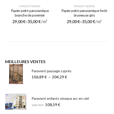
FONDS ET DESSINS
FONDS ET DESSINS
Papier peint panoramique
Papier peint panoramique forêt
branche de pommier
brumeuse gris
29,00
€
–
35,00
€
/ m²
29,00
€
–
35,00
€
/ m²
MEILLEURES VENTES
Paravent paysage cyprès
106,89
€
–
204,29
€
Paravent enfants oiseaux arc en ciel
108,59
€
142,90
€