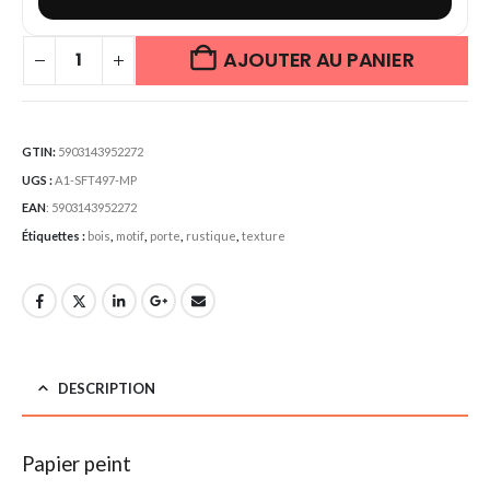
AJOUTER AU PANIER
GTIN:
5903143952272
UGS :
A1-SFT497-MP
EAN
:
5903143952272
Étiquettes :
bois
,
motif
,
porte
,
rustique
,
texture
DESCRIPTION
Papier peint