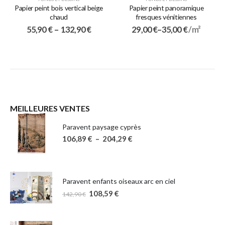
Papier peint bois vertical beige
Papier peint panoramique
chaud
fresques vénitiennes
55,90
€
–
132,90
€
29,00
€
–
35,00
€
/ m²
MEILLEURES VENTES
Paravent paysage cyprès
106,89
€
–
204,29
€
Paravent enfants oiseaux arc en ciel
108,59
€
142,90
€