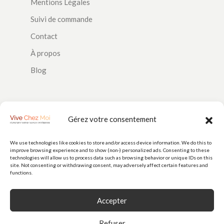
Mentions Légales
Suivi de commande
Contact
À propos
Blog
SUIVEZ-NOUS
Gérez votre consentement
We use technologies like cookies to store and/or access device information. We do this to
improve browsing experience and to show (non-) personalized ads. Consenting to these
PAIEMENTS
technologies will allow us to process data such as browsing behavior or unique IDs on this
site. Not consenting or withdrawing consent, may adversely affect certain features and
functions.
Accepter
Refuser