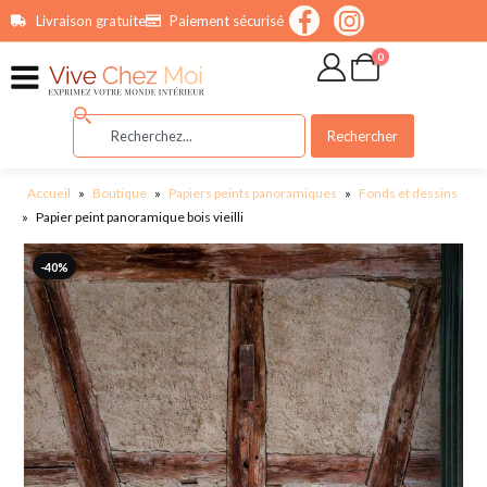
contenu
Livraison gratuite
Paiement sécurisé
principal
0
Rechercher
Accueil
»
Boutique
»
Papiers peints panoramiques
»
Fonds et dessins
»
Papier peint panoramique bois vieilli
-40%