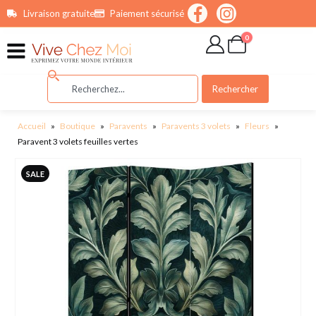
contenu
Livraison gratuite
Paiement sécurisé
principal
0
Rechercher
Accueil
»
Boutique
»
Paravents
»
Paravents 3 volets
»
Fleurs
»
Paravent 3 volets feuilles vertes
SALE