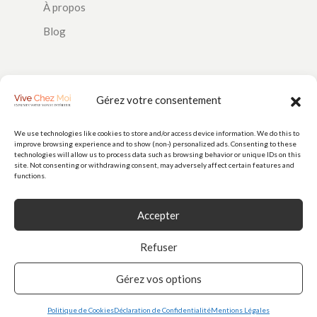
À propos
Blog
SUIVEZ-NOUS
Gérez votre consentement
We use technologies like cookies to store and/or access device information. We do this to
improve browsing experience and to show (non-) personalized ads. Consenting to these
PAIEMENTS
technologies will allow us to process data such as browsing behavior or unique IDs on this
site. Not consenting or withdrawing consent, may adversely affect certain features and
functions.
Accepter
Refuser
Gérez vos options
© 2026
Vive Chez Moi
est une marque de Doorstep Delight SAS (N° 928
986 256) - Tous droits réservés
Politique de Cookies
Déclaration de Confidentialité
Mentions Légales