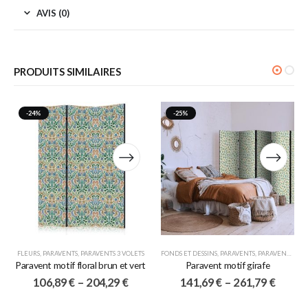
AVIS (0)
PRODUITS SIMILAIRES
-24%
-25%
FLEURS
,
PARAVENTS
,
PARAVENTS 3 VOLETS
FONDS ET DESSINS
,
PARAVENTS
,
PARAVENTS 5 VOLETS
Paravent motif floral brun et vert
Paravent motif girafe
106,89
€
–
204,29
€
141,69
€
–
261,79
€