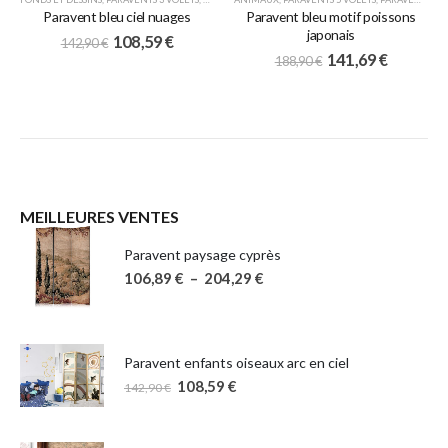
Paravent bleu ciel nuages
Paravent bleu motif poissons
japonais
108,59
€
142,90
€
141,69
€
188,90
€
MEILLEURES VENTES
Paravent paysage cyprès
106,89
€
–
204,29
€
Paravent enfants oiseaux arc en ciel
108,59
€
142,90
€