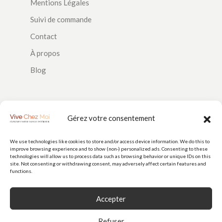
Mentions Légales
Suivi de commande
Contact
À propos
Blog
SUIVEZ-NOUS
Gérez votre consentement
We use technologies like cookies to store and/or access device information. We do this to
improve browsing experience and to show (non-) personalized ads. Consenting to these
PAIEMENTS
technologies will allow us to process data such as browsing behavior or unique IDs on this
site. Not consenting or withdrawing consent, may adversely affect certain features and
functions.
Accepter
Refuser