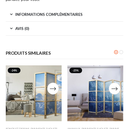
INFORMATIONS COMPLÉMENTAIRES
AVIS (0)
PRODUITS SIMILAIRES
-24%
-25%
FONDS ET DESSINS
,
PARAVENTS 3 VOLETS
,
PARAVENTS JAPONAIS
ANIMAUX
,
PARAVENTS 5 VOLETS
,
PARAVENTS JAPONAIS