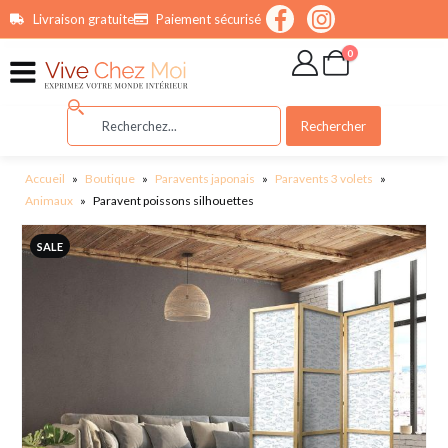
contenu
Livraison gratuite
Paiement sécurisé
principal
0
Rechercher
Accueil
»
Boutique
»
Paravents japonais
»
Paravents 3 volets
»
Animaux
»
Paravent poissons silhouettes
SALE