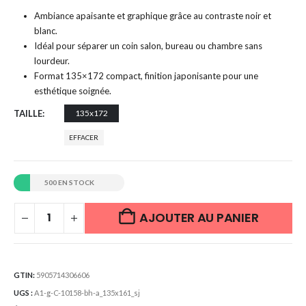
Ambiance apaisante et graphique grâce au contraste noir et
blanc.
Idéal pour séparer un coin salon, bureau ou chambre sans
lourdeur.
Format 135×172 compact, finition japonisante pour une
esthétique soignée.
TAILLE
135x172
EFFACER
500 EN STOCK
AJOUTER AU PANIER
GTIN:
5905714306606
UGS :
A1-g-C-10158-bh-a_135x161_sj