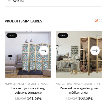
AVIS (0)
PRODUITS SIMILAIRES
-25%
-24%
ANIMAUX
,
PARAVENTS 5 VOLETS
,
PARAVENTS JAPONAIS
ABSTRACTIONS
,
PARAVENTS 3 VOLETS
,
PARAVENTS JAPONAIS
Paravent japonais étang
Paravent paysage de cyprès
poissons turquoise
méditerranéen
141,69
€
108,59
€
188,90
€
142,90
€