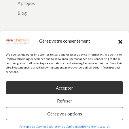
À propos
Blog
SUIVEZ-NOUS
Gérez votre consentement
We use technologies like cookies to store and/or access device information. We do this to
improve browsing experience and to show (non-) personalized ads. Consenting to these
PAIEMENTS
technologies will allow us to process data such as browsing behavior or unique IDs on this
site. Not consenting or withdrawing consent, may adversely affect certain features and
functions.
Accepter
Refuser
Gérez vos options
© 2026
Vive Chez Moi
est une marque de Doorstep Delight SAS (N° 928
986 256) - Tous droits réservés
Politique de Cookies
Déclaration de Confidentialité
Mentions Légales