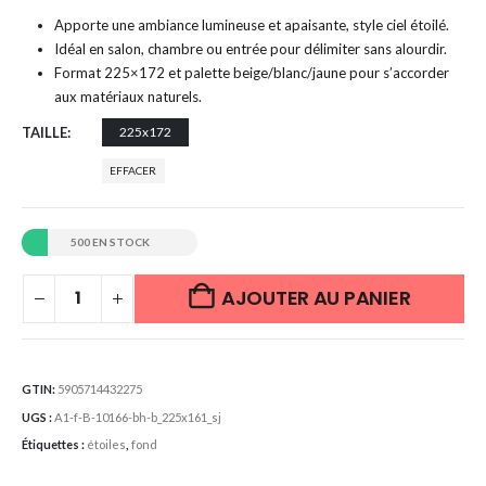
Apporte une ambiance lumineuse et apaisante, style ciel étoilé.
Idéal en salon, chambre ou entrée pour délimiter sans alourdir.
Format 225×172 et palette beige/blanc/jaune pour s’accorder
aux matériaux naturels.
TAILLE
225x172
EFFACER
500 EN STOCK
AJOUTER AU PANIER
GTIN:
5905714432275
UGS :
A1-f-B-10166-bh-b_225x161_sj
Étiquettes :
étoiles
,
fond