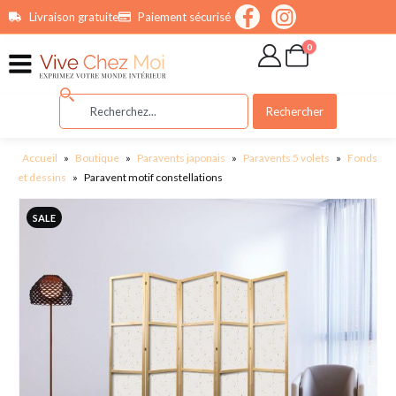
contenu
Livraison gratuite
Paiement sécurisé
principal
0
Rechercher
Accueil
»
Boutique
»
Paravents japonais
»
Paravents 5 volets
»
Fonds
et dessins
»
Paravent motif constellations
SALE