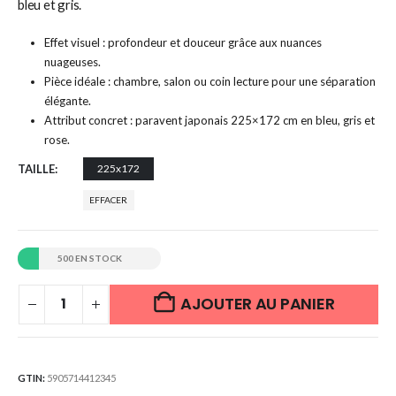
bleu et gris.
Effet visuel : profondeur et douceur grâce aux nuances
nuageuses.
Pièce idéale : chambre, salon ou coin lecture pour une séparation
élégante.
Attribut concret : paravent japonais 225×172 cm en bleu, gris et
rose.
TAILLE
225x172
EFFACER
500 EN STOCK
AJOUTER AU PANIER
GTIN:
5905714412345