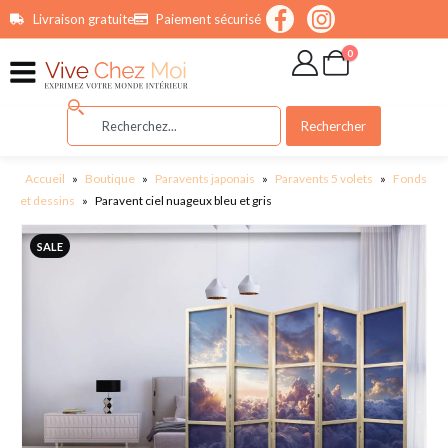
contenu
Livraison gratuite
Paiement sécurisé
principal
0
Rechercher
Accueil
»
Boutique
»
Paravents japonais
»
Paravents 5 volets
»
Fonds
et dessins
»
Paravent ciel nuageux bleu et gris
SALE