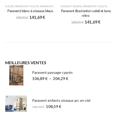
FLEURS
,
PARAVENTS 5 VOLETS
,
PARAVENTS JAPONAIS
FONDS ET DESSINS
,
PARAVENTS 5 VOLETS
,
PARAV
Paravent blanc à oiseaux bleus
Paravent illustration soleil et lune
rétro
141,69
€
188,90
€
141,69
€
188,90
€
MEILLEURES VENTES
Paravent paysage cyprès
106,89
€
–
204,29
€
Paravent enfants oiseaux arc en ciel
108,59
€
142,90
€