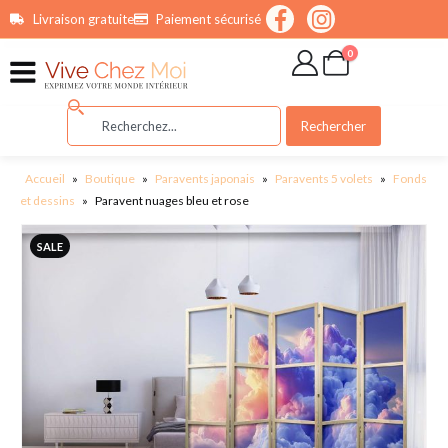
contenu
Livraison gratuite
Paiement sécurisé
principal
0
Rechercher
Accueil
»
Boutique
»
Paravents japonais
»
Paravents 5 volets
»
Fonds
et dessins
»
Paravent nuages bleu et rose
SALE