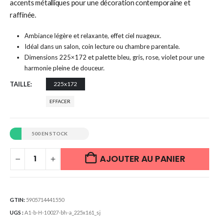
accents métalliques pour une décoration contemporaine et
raffinée.
Ambiance légère et relaxante, effet ciel nuageux.
Idéal dans un salon, coin lecture ou chambre parentale.
Dimensions 225×172 et palette bleu, gris, rose, violet pour une
harmonie pleine de douceur.
TAILLE
225x172
EFFACER
500 EN STOCK
AJOUTER AU PANIER
GTIN:
5905714441550
UGS :
A1-b-H-10027-bh-a_225x161_sj