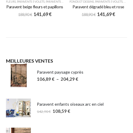
FLEURS
,
PARAVENTS 5 VOLETS
,
PARAVENTS JAPONAIS
FONDS ET DESSINS
,
PARAVENTS 5 VOLETS
,
PARAV
Paravent beige fleurs et papillons
Paravent dégradé bleu et rose
141,69
€
141,69
€
188,90
€
188,90
€
MEILLEURES VENTES
Paravent paysage cyprès
106,89
€
–
204,29
€
Paravent enfants oiseaux arc en ciel
108,59
€
142,90
€