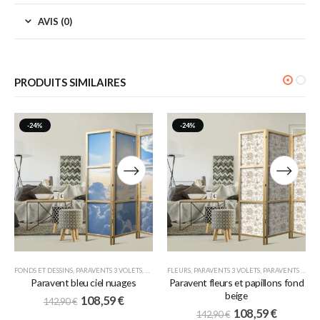
AVIS (0)
PRODUITS SIMILAIRES
-24%
-24%
FONDS ET DESSINS
,
PARAVENTS 3 VOLETS
,
PARAVENTS JAPONAIS
FLEURS
,
PARAVENTS 3 VOLETS
,
PARAVENTS JAPONAIS
Paravent bleu ciel nuages
Paravent fleurs et papillons fond
beige
108,59
€
142,90
€
108,59
€
142,90
€