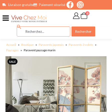
contenu
Livraison gratuite
Paiement sécurisé
principal
0
Rechercher
Accueil
»
Boutique
»
Paravents japonais
»
Paravents 3 volets
»
Paysages
»
Paravent paysage marin
SALE