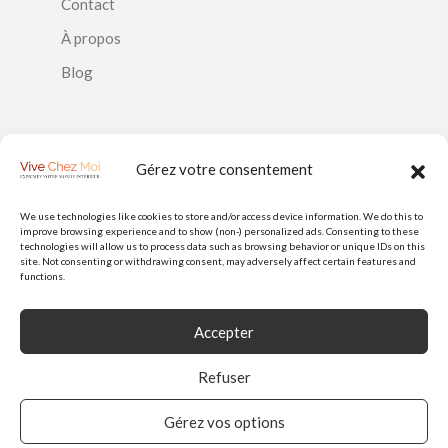
Contact
À propos
Blog
SUIVEZ-NOUS
Gérez votre consentement
We use technologies like cookies to store and/or access device information. We do this to
improve browsing experience and to show (non-) personalized ads. Consenting to these
PAIEMENTS
technologies will allow us to process data such as browsing behavior or unique IDs on this
site. Not consenting or withdrawing consent, may adversely affect certain features and
functions.
Accepter
Refuser
Gérez vos options
© 2026
Vive Chez Moi
est une marque de Doorstep Delight SAS (N° 928