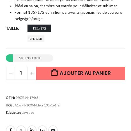
Idéal en salon, chambre ou entrée pour délimiter et sublimer.
Format 135×172 et finition paravents japonais, jeu de couleurs
beige/gris/rouge.
TAILLE
135x172
EFFACER
500 EN STOCK
AJOUTER AU PANIER
GTIN:
5905714417463
UGS :
A1-c-H-10044-bh-a_135x161_sj
Étiquette :
paysage