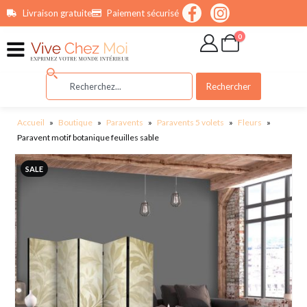
contenu
Livraison gratuite
Paiement sécurisé
principal
0
Rechercher
Accueil
»
Boutique
»
Paravents
»
Paravents 5 volets
»
Fleurs
»
Paravent motif botanique feuilles sable
SALE