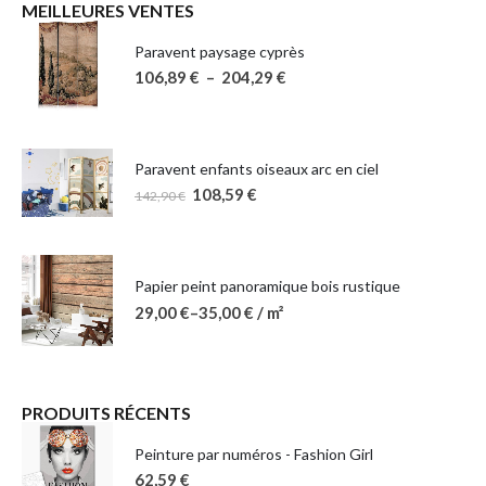
MEILLEURES VENTES
Paravent paysage cyprès
106,89
€
–
204,29
€
Paravent enfants oiseaux arc en ciel
108,59
€
142,90
€
Papier peint panoramique bois rustique
29,00
€
–
35,00
€
/ m²
PRODUITS RÉCENTS
Peinture par numéros - Fashion Girl
62,59
€