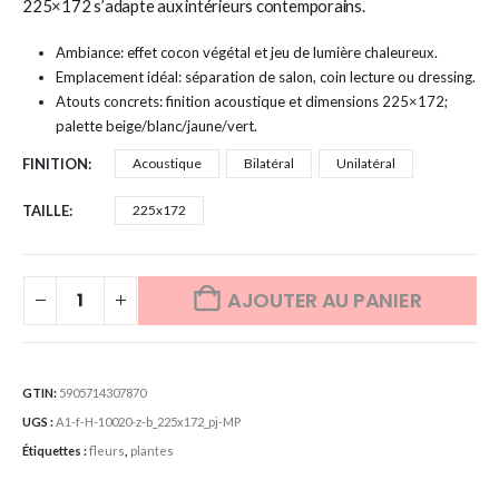
225×172 s’adapte aux intérieurs contemporains.
Ambiance: effet cocon végétal et jeu de lumière chaleureux.
Emplacement idéal: séparation de salon, coin lecture ou dressing.
Atouts concrets: finition acoustique et dimensions 225×172;
palette beige/blanc/jaune/vert.
FINITION
Acoustique
Bilatéral
Unilatéral
TAILLE
225x172
AJOUTER AU PANIER
GTIN:
5905714307870
UGS :
A1-f-H-10020-z-b_225x172_pj-MP
Étiquettes :
fleurs
,
plantes