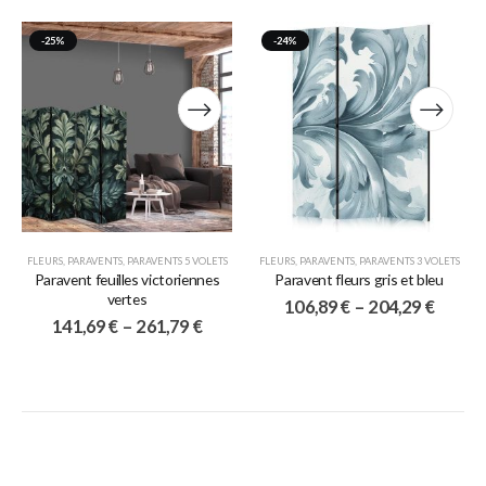
-25%
-24%
FLEURS
,
PARAVENTS
,
PARAVENTS 5 VOLETS
FLEURS
,
PARAVENTS
,
PARAVENTS 3 VOLETS
Paravent feuilles victoriennes
Paravent fleurs gris et bleu
vertes
106,89
€
–
204,29
€
141,69
€
–
261,79
€