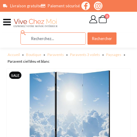
contenu
Livraison gratuite
Paiement sécurisé
principal
0
Rechercher
Accueil
»
Boutique
»
Paravents
»
Paravents 3 volets
»
Paysages
»
Paravent ciel bleu et blanc
SALE