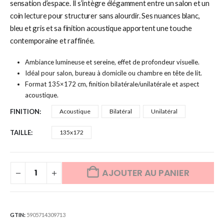
sensation d’espace. Il s’intègre élégamment entre un salon et un
coin lecture pour structurer sans alourdir. Ses nuances blanc,
bleu et gris et sa finition acoustique apportent une touche
contemporaine et raffinée.
Ambiance lumineuse et sereine, effet de profondeur visuelle.
Idéal pour salon, bureau à domicile ou chambre en tête de lit.
Format 135×172 cm, finition bilatérale/unilatérale et aspect
acoustique.
FINITION
Acoustique
Bilatéral
Unilatéral
TAILLE
135x172
AJOUTER AU PANIER
GTIN:
5905714309713