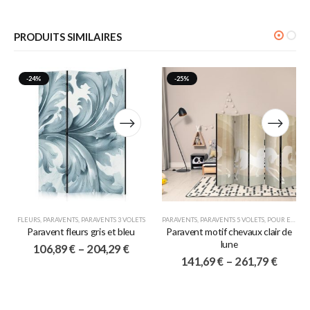
PRODUITS SIMILAIRES
-24%
-25%
FLEURS
,
PARAVENTS
,
PARAVENTS 3 VOLETS
PARAVENTS
,
PARAVENTS 5 VOLETS
,
POUR ENFANTS
Paravent fleurs gris et bleu
Paravent motif chevaux clair de
lune
106,89
€
–
204,29
€
141,69
€
–
261,79
€