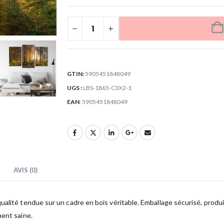
GTIN:
5905451848049
UGS :
LBS-1865-C3X2-1
EAN
:
5905451848049
AVIS (0)
lité tendue sur un cadre en bois véritable. Emballage sécurisé, produit 
ment saine.