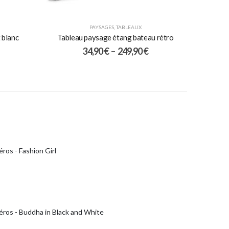
PAYSAGES
,
TABLEAUX
 blanc
Tableau paysage étang bateau rétro
34,90
€
–
249,90
€
ros - Fashion Girl
éros - Buddha in Black and White