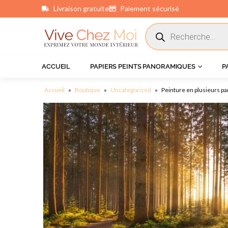
Livraison gratuite
Paiement sécurisé
principal
ACCUEIL
PAPIERS PEINTS PANORAMIQUES
P
Accueil
»
Boutique
»
Uncategorized
»
Peinture en plusieurs pa