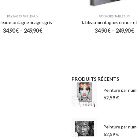
PAYSAGES
,
TABLEAUX
PAYSAGES
,
TABLEAUX
leau montagne nuages gris
Tableau montagnes en noir et
34,90
€
–
249,90
€
34,90
€
–
249,90
€
PRODUITS RÉCENTS
Peinture par numé
62,59
€
Peinture par num
62,59
€