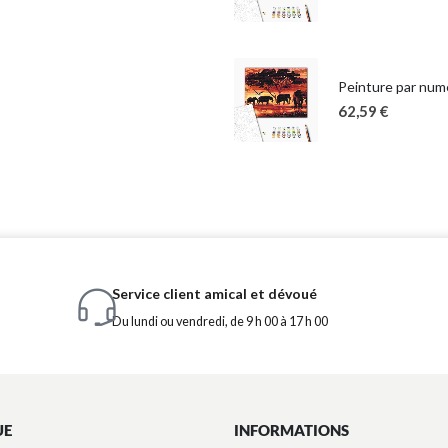
Peinture par numé
62,59
€
Service client amical et dévoué
Du lundi ou vendredi, de 9 h 00 à 17 h 00
UE
INFORMATIONS