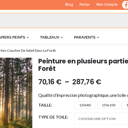
Blog
Panier
Mon Compte
APIERS PEINTS
TABLEAUX
PARAVENTS
rties Coucher De Soleil Dans La Forêt
Peinture en plusieurs parti
Forêt
70,16
€
–
287,76
€
Qualité d’impression photographique, une toile d
TAILLE
120x80
150x100
TYPE DE TOILE