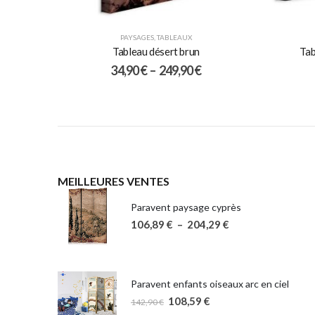
PAYSAGES
,
TABLEAUX
Tableau désert brun
Tab
34,90
€
–
249,90
€
MEILLEURES VENTES
Paravent paysage cyprès
106,89
€
–
204,29
€
Paravent enfants oiseaux arc en ciel
108,59
€
142,90
€