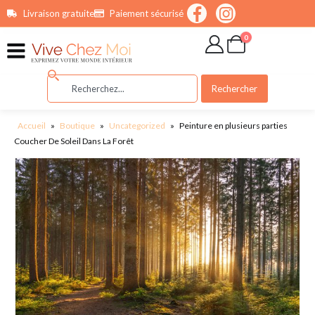
contenu
Livraison gratuite
Paiement sécurisé
principal
0
Rechercher
Accueil
»
Boutique
»
Uncategorized
»
Peinture en plusieurs parties
Coucher De Soleil Dans La Forêt