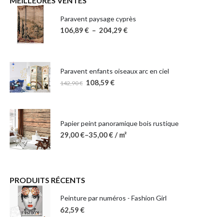
MEILLEURES VENTES
Paravent paysage cyprès
106,89
€
–
204,29
€
Paravent enfants oiseaux arc en ciel
108,59
€
142,90
€
Papier peint panoramique bois rustique
29,00
€
–
35,00
€
/ m²
PRODUITS RÉCENTS
Peinture par numéros - Fashion Girl
62,59
€