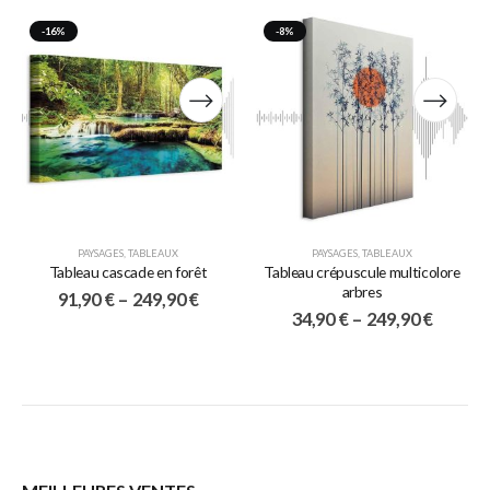
-16%
-8%
PAYSAGES
,
TABLEAUX
PAYSAGES
,
TABLEAUX
Tableau cascade en forêt
Tableau crépuscule multicolore
arbres
91,90
€
–
249,90
€
34,90
€
–
249,90
€