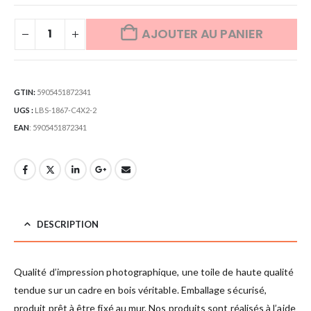
AJOUTER AU PANIER
GTIN:
5905451872341
UGS :
LBS-1867-C4X2-2
EAN
:
5905451872341
DESCRIPTION
Qualité d’impression photographique, une toile de haute qualité
tendue sur un cadre en bois véritable. Emballage sécurisé,
produit prêt à être fixé au mur. Nos produits sont réalisés à l’aide