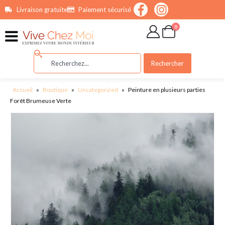
contenu
Livraison gratuite
Paiement sécurisé
principal
0
Rechercher
Accueil
»
Boutique
»
Uncategorized
»
Peinture en plusieurs parties
Forêt Brumeuse Verte