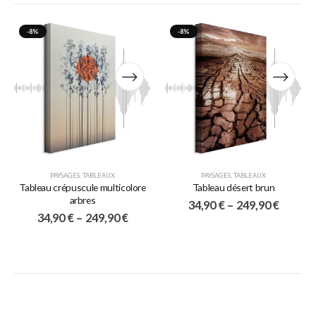
-8%
-8%
PAYSAGES
,
TABLEAUX
PAYSAGES
,
TABLEAUX
Tableau crépuscule multicolore
Tableau désert brun
arbres
34,90
€
–
249,90
€
34,90
€
–
249,90
€