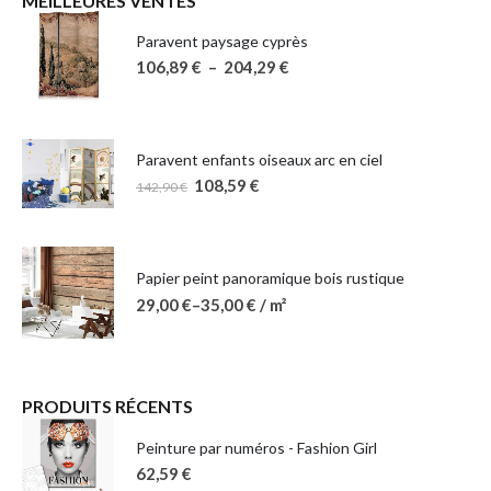
MEILLEURES VENTES
Paravent paysage cyprès
106,89
€
–
204,29
€
Paravent enfants oiseaux arc en ciel
108,59
€
142,90
€
Papier peint panoramique bois rustique
29,00
€
–
35,00
€
/ m²
PRODUITS RÉCENTS
Peinture par numéros - Fashion Girl
62,59
€