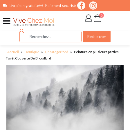
contenu
Livraison gratuite
Paiement sécurisé
principal
0
Rechercher
Accueil
»
Boutique
»
Uncategorized
»
Peinture en plusieurs parties
Forêt Couverte De Brouillard