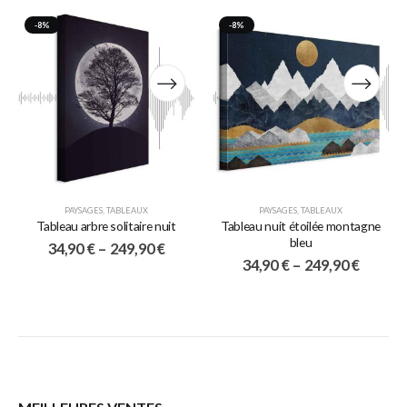
-8%
-8%
PAYSAGES
,
TABLEAUX
PAYSAGES
,
TABLEAUX
Tableau arbre solitaire nuit
Tableau nuit étoilée montagne
bleu
34,90
€
–
249,90
€
34,90
€
–
249,90
€