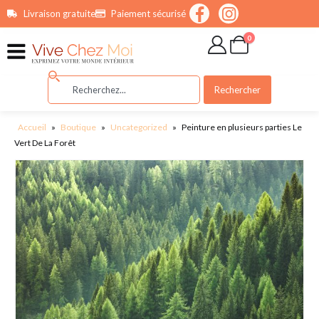
contenu
Livraison gratuite
Paiement sécurisé
principal
0
Rechercher
Accueil
»
Boutique
»
Uncategorized
»
Peinture en plusieurs parties Le
Vert De La Forêt