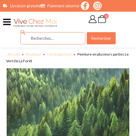
contenu
Livraison gratuite
Paiement sécurisé
principal
0
Rechercher
Accueil
»
Boutique
»
Uncategorized
»
Peinture en plusieurs parties Le
Vert De La Forêt