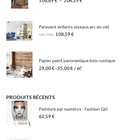
106,89
€
–
204,29
€
Paravent enfants oiseaux arc en ciel
108,59
€
142,90
€
Papier peint panoramique bois rustique
29,00
€
–
35,00
€
/ m²
PRODUITS RÉCENTS
Peinture par numéros - Fashion Girl
62,59
€