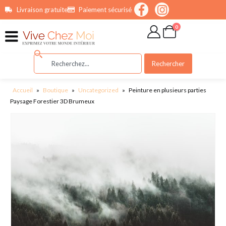
contenu
Livraison gratuite
Paiement sécurisé
principal
0
Rechercher
Accueil
»
Boutique
»
Uncategorized
»
Peinture en plusieurs parties
Paysage Forestier 3D Brumeux