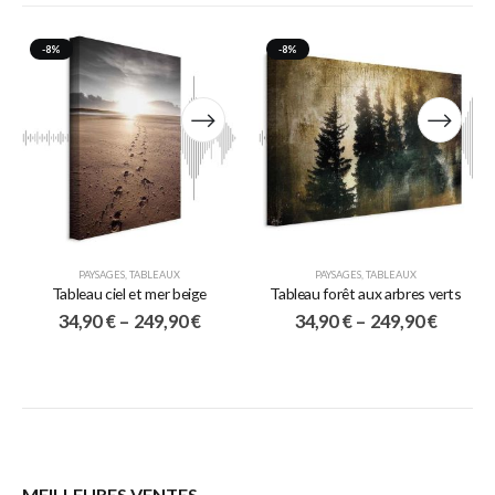
-8%
-8%
PAYSAGES
,
TABLEAUX
PAYSAGES
,
TABLEAUX
Tableau ciel et mer beige
Tableau forêt aux arbres verts
34,90
€
–
249,90
€
34,90
€
–
249,90
€
MEILLEURES VENTES