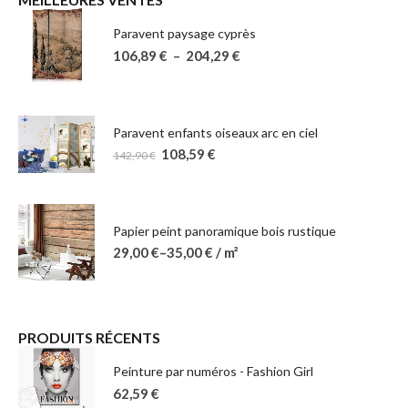
Paravent paysage cyprès
106,89
€
–
204,29
€
Paravent enfants oiseaux arc en ciel
108,59
€
142,90
€
Papier peint panoramique bois rustique
29,00
€
–
35,00
€
/ m²
PRODUITS RÉCENTS
Peinture par numéros - Fashion Girl
62,59
€