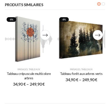
PRODUITS SIMILAIRES
-8%
-8%
PAYSAGES
,
TABLEAUX
PAYSAGES
,
TABLEAUX
Tableau crépuscule multicolore
Tableau forêt aux arbres verts
arbres
34,90
€
–
249,90
€
34,90
€
–
249,90
€