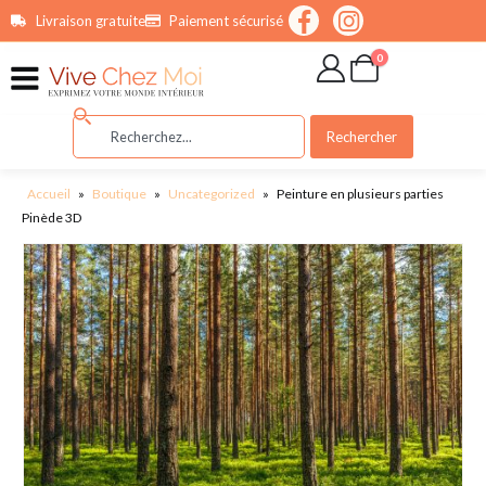
contenu
Livraison gratuite
Paiement sécurisé
principal
0
Rechercher
Accueil
»
Boutique
»
Uncategorized
»
Peinture en plusieurs parties
Pinède 3D