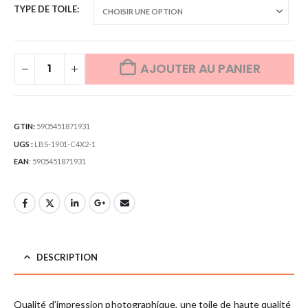
TYPE DE TOILE
AJOUTER AU PANIER
GTIN:
5905451871931
UGS :
LBS-1901-C4X2-1
EAN
:
5905451871931
DESCRIPTION
Qualité d’impression photographique, une toile de haute qualité