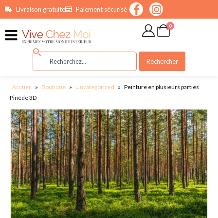
contenu
Livraison gratuite
Paiement sécurisé
principal
0
Rechercher
Accueil
»
Boutique
»
Uncategorized
»
Peinture en plusieurs parties
Pinède 3D