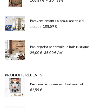
106,89
€
–
204,29
€
Paravent enfants oiseaux arc en ciel
108,59
€
142,90
€
Papier peint panoramique bois rustique
29,00
€
–
35,00
€
/ m²
PRODUITS RÉCENTS
Peinture par numéros - Fashion Girl
62,59
€