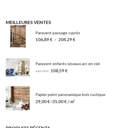
MEILLEURES VENTES
Paravent paysage cyprès
106,89
€
–
204,29
€
Paravent enfants oiseaux arc en ciel
108,59
€
142,90
€
Papier peint panoramique bois rustique
29,00
€
–
35,00
€
/ m²
PRODUITS RÉCENTS