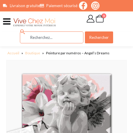
contenu
Livraison gratuite
Paiement sécurisé
principal
0
Rechercher
Accueil
»
Boutique
»
Peinture par numéros – Angel’s Dreams