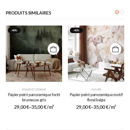
PRODUITS SIMILAIRES
-40%
-40%
FONDS ET DESSINS
FLEURS
Papier peint panoramique forêt
Papier peint panoramique motif
brumeuse gris
floral beige
29,00
€
–
35,00
€
/ m²
29,00
€
–
35,00
€
/ m²