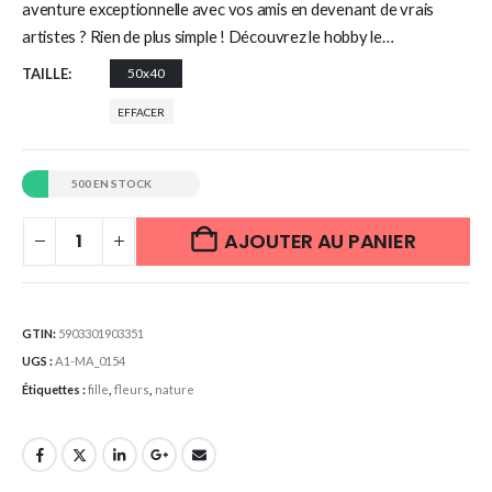
aventure exceptionnelle avec vos amis en devenant de vrais
artistes ? Rien de plus simple ! Découvrez le hobby le…
TAILLE
50x40
EFFACER
500 EN STOCK
AJOUTER AU PANIER
GTIN:
5903301903351
UGS :
A1-MA_0154
Étiquettes :
fille
,
fleurs
,
nature