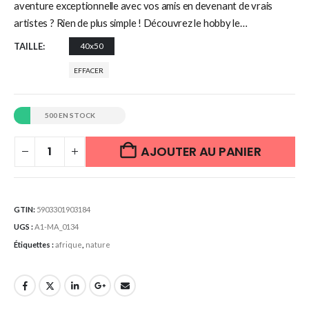
aventure exceptionnelle avec vos amis en devenant de vrais
artistes ? Rien de plus simple ! Découvrez le hobby le…
TAILLE
40x50
EFFACER
500 EN STOCK
AJOUTER AU PANIER
GTIN:
5903301903184
UGS :
A1-MA_0134
Étiquettes :
afrique
,
nature