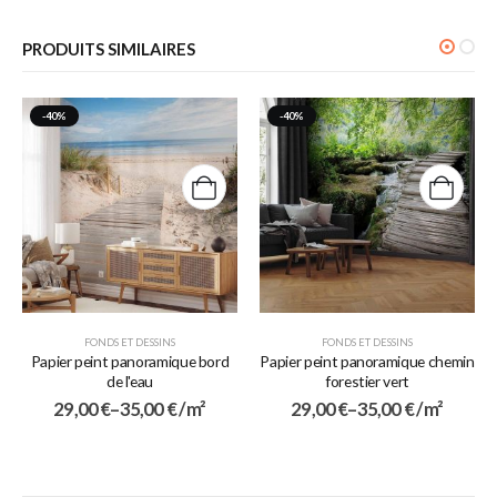
PRODUITS SIMILAIRES
-40%
-40%
FONDS ET DESSINS
FONDS ET DESSINS
Papier peint panoramique bord
Papier peint panoramique chemin
de l'eau
forestier vert
29,00
€
–
35,00
€
/ m²
29,00
€
–
35,00
€
/ m²