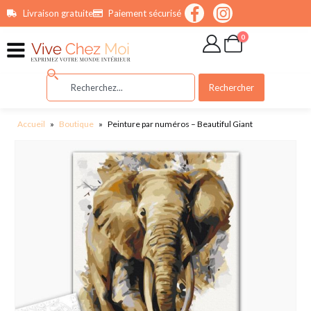
contenu
Livraison gratuite
Paiement sécurisé
principal
0
Rechercher
Accueil
»
Boutique
»
Peinture par numéros – Beautiful Giant