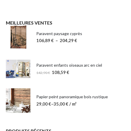
MEILLEURES VENTES
Paravent paysage cyprès
106,89
€
–
204,29
€
Paravent enfants oiseaux arc en ciel
108,59
€
142,90
€
Papier peint panoramique bois rustique
29,00
€
–
35,00
€
/ m²
PRODUITS RÉCENTS