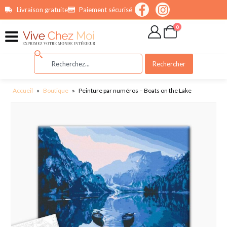
contenu
Livraison gratuite
Paiement sécurisé
principal
0
Rechercher
Accueil
»
Boutique
»
Peinture par numéros – Boats on the Lake