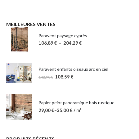
MEILLEURES VENTES
Paravent paysage cyprès
106,89
€
–
204,29
€
Paravent enfants oiseaux arc en ciel
108,59
€
142,90
€
Papier peint panoramique bois rustique
29,00
€
–
35,00
€
/ m²
PRODUITS RÉCENTS