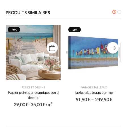
PRODUITS SIMILAIRES
-40%
-16%
FONDS ET DESSINS
PAYSAGES
,
TABLEAUX
Papier peint panoramique bord
Tableau bateaux sur mer
de mer
91,90
€
–
249,90
€
29,00
€
–
35,00
€
/ m²