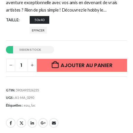
aventure exceptionnelle avec vos amis en devenant de vrais
artistes ? Rien de plus simple ! Découvrez le hobby le…
TAILLE
50x40
EFFACER
500 EN STOCK
AJOUTER AU PANIER
GTIN:
5901493526235
UGS :
A1-MA_0290
Étiquettes :
eau
,
lac