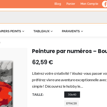
Blog
Panier
Mon Compte
APIERS PEINTS
TABLEAUX
PARAVENTS
s
Peinture par numéros – Bo
62,59
€
Libérez votre créativité ! Voulez-vous passer vo
préférez vivre une aventure exceptionnelle avec 
simple ! Découvrez le hobby le…
TAILLE
50x40
EFFACER