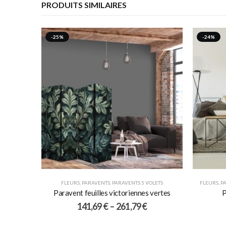
PRODUITS SIMILAIRES
-25%
-24%
FLEURS
,
PARAVENTS
,
PARAVENTS 5 VOLETS
FLEURS
,
P
Paravent feuilles victoriennes vertes
P
141,69
€
–
261,79
€