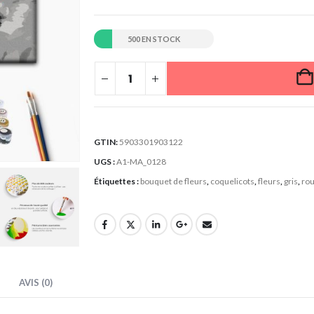
500 EN STOCK
GTIN:
5903301903122
UGS :
A1-MA_0128
Étiquettes :
bouquet de fleurs
,
coquelicots
,
fleurs
,
gris
,
ro
AVIS (0)