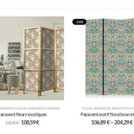
-24%
ARAVENTS 3 VOLETS
,
PARAVENTS JAPONAIS
FLEURS
,
PARAVENTS
,
PARAVENTS 3 V
aravent fleurs exotiques
Paravent motif floral brun et
108,59
€
106,89
€
–
204,29
€
142,90
€