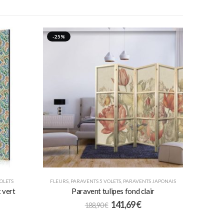
-25%
OLETS
FLEURS
,
PARAVENTS 5 VOLETS
,
PARAVENTS JAPONAIS
 vert
Paravent tulipes fond clair
141,69
€
188,90
€