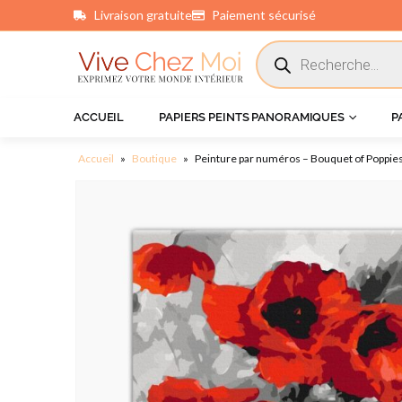
Livraison gratuite
Paiement sécurisé
principal
ACCUEIL
PAPIERS PEINTS PANORAMIQUES
P
Accueil
»
Boutique
»
Peinture par numéros – Bouquet of Poppie