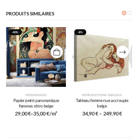
PRODUITS SIMILAIRES
-40%
-8%
PERSONNAGES
REPRODUCTIONS
,
TABLEAUX
Papier peint panoramique
Tableau femme nue accroupie
femmes rétro beige
beige
29,00
€
–
35,00
€
/ m²
34,90
€
–
249,90
€