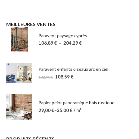
MEILLEURES VENTES
Paravent paysage cyprès
106,89
€
–
204,29
€
Paravent enfants oiseaux arc en ciel
108,59
€
142,90
€
Papier peint panoramique bois rustique
29,00
€
–
35,00
€
/ m²
PRODUITS RÉCENTS