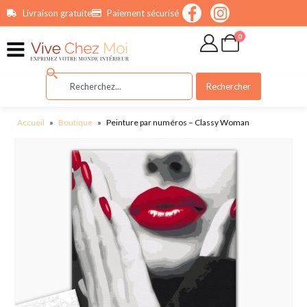
contenu
Livraison gratuite
Paiement sécurisé
principal
0
Rechercher
Accueil
»
Boutique
»
Peinture par numéros – Classy Woman