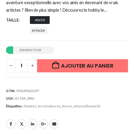
aventure exceptionnelle avec vos amis en devenant de vrais
artistes ? Rien de plus simple ! Découvrez le hobby le…
TAILLE
40x50
EFFACER
500 EN STOCK
AJOUTER AU PANIER
GTIN:
5901493631397
UGS :
A1-MA_0446
Étiquettes :
femmes
,
les tendances
,
lèvres
,
whoruntheworld