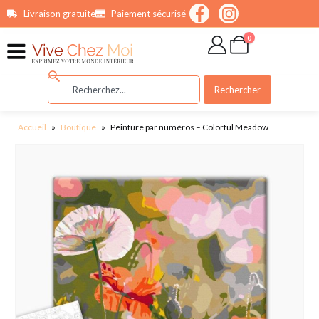
contenu
Livraison gratuite
Paiement sécurisé
principal
0
Rechercher
Accueil
»
Boutique
»
Peinture par numéros – Colorful Meadow