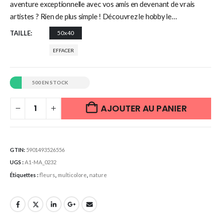
aventure exceptionnelle avec vos amis en devenant de vrais
artistes ? Rien de plus simple ! Découvrez le hobby le…
TAILLE
50x40
EFFACER
500 EN STOCK
AJOUTER AU PANIER
GTIN:
5901493526556
UGS :
A1-MA_0232
Étiquettes :
fleurs
,
multicolore
,
nature