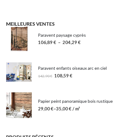
MEILLEURES VENTES
Paravent paysage cyprès
106,89
€
–
204,29
€
Paravent enfants oiseaux arc en ciel
108,59
€
142,90
€
Papier peint panoramique bois rustique
29,00
€
–
35,00
€
/ m²
PRODUITS RÉCENTS