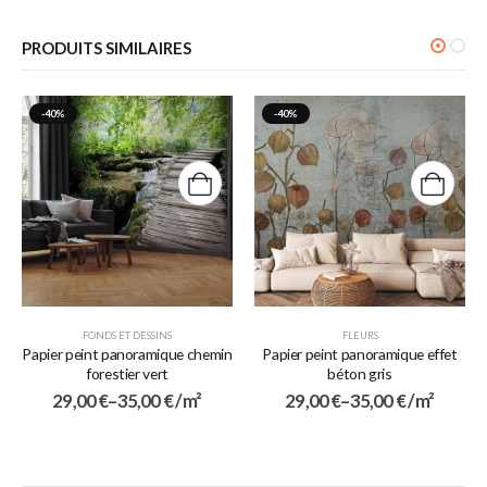
PRODUITS SIMILAIRES
-40%
-40%
FONDS ET DESSINS
FLEURS
Papier peint panoramique chemin
Papier peint panoramique effet
forestier vert
béton gris
29,00
€
–
35,00
€
/ m²
29,00
€
–
35,00
€
/ m²