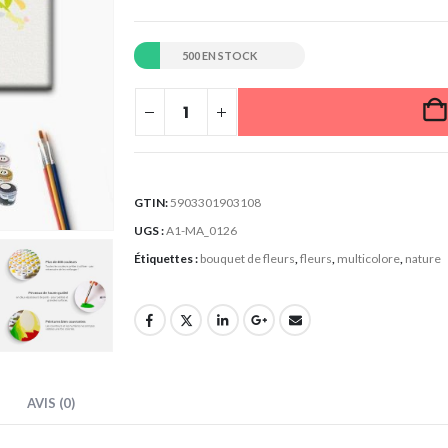
500 EN STOCK
GTIN:
5903301903108
UGS :
A1-MA_0126
Étiquettes :
bouquet de fleurs
,
fleurs
,
multicolore
,
nature
AVIS (0)