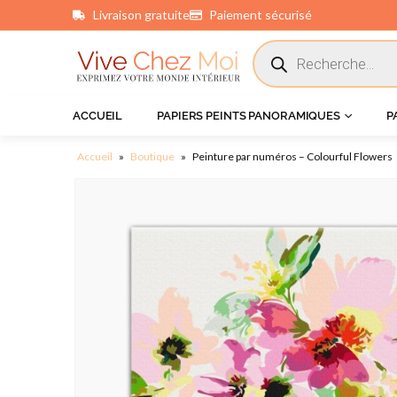
Livraison gratuite
Paiement sécurisé
principal
ACCUEIL
PAPIERS PEINTS PANORAMIQUES
P
Accueil
»
Boutique
»
Peinture par numéros – Colourful Flowers