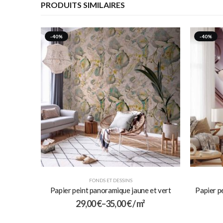
PRODUITS SIMILAIRES
-40%
-40%
FONDS ET DESSINS
Papier peint panoramique jaune et vert
Papier p
29,00
€
–
35,00
€
/ m²