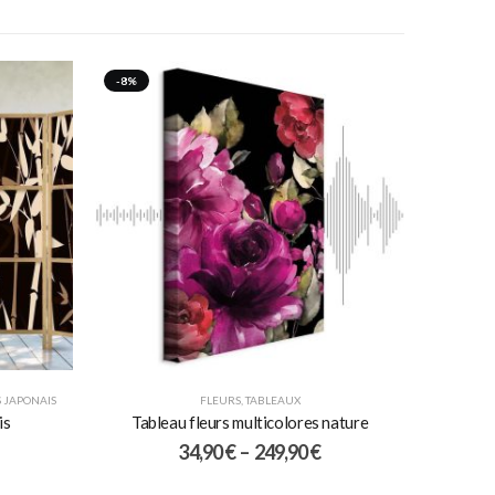
-8%
 JAPONAIS
FLEURS
,
TABLEAUX
is
Tableau fleurs multicolores nature
34,90
€
–
249,90
€