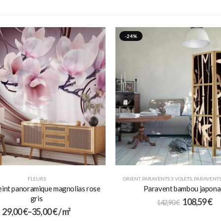
-24%
FLEURS
ORIENT
,
PARAVENTS 3 VOLETS
,
PARAVENTS
eint panoramique magnolias rose
Paravent bambou japona
gris
108,59
€
142,90
€
29,00
€
–
35,00
€
/ m²