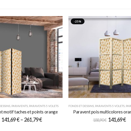
-25%
DESSINS
,
PARAVENTS
,
PARAVENTS 5 VOLETS
FONDS ET DESSINS
,
PARAVENTS 5 VOLETS
,
PARA
t motif taches et points orange
Paravent pois multicolores ora
141,69
€
–
261,79
€
141,69
€
188,90
€