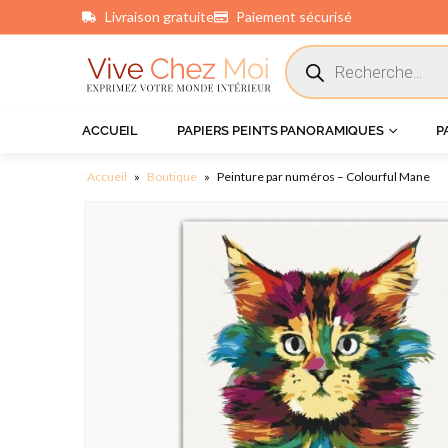
Livraison gratuite
Paiement sécurisé
principal
ACCUEIL
PAPIERS PEINTS PANORAMIQUES
P
Accueil
»
Boutique
»
Peinture par numéros – Colourful Mane