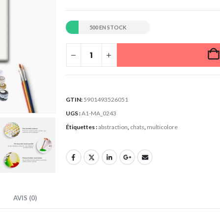
500 EN STOCK
GTIN:
5901493526051
UGS :
A1-MA_0243
Étiquettes :
abstraction
,
chats
,
multicolore
AVIS (0)