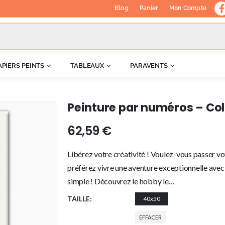
Blog
Panier
Mon Compte
APIERS PEINTS
TABLEAUX
PARAVENTS
Peinture par numéros – Co
62,59
€
Libérez votre créativité ! Voulez-vous passer vo
préférez vivre une aventure exceptionnelle avec 
simple ! Découvrez le hobby le…
TAILLE
40x50
EFFACER