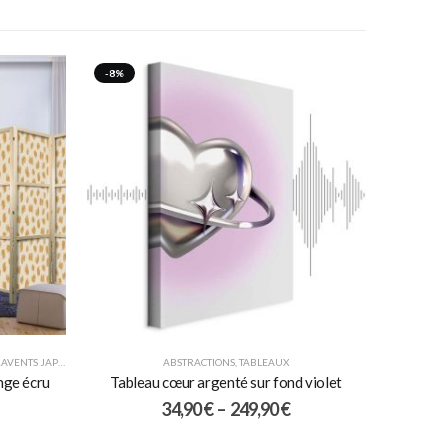
-8%
VENTS JAPONAIS
ABSTRACTIONS
,
TABLEAUX
nge écru
Tableau cœur argenté sur fond violet
34,90
€
–
249,90
€