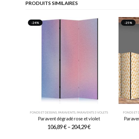
PRODUITS SIMILAIRES
-24%
-25%
FONDS ET DESSINS
,
PARAVENTS
,
PARAVENTS 3 VOLETS
FONDS ET 
Paravent dégradé rose et violet
Paraven
106,89
€
–
204,29
€