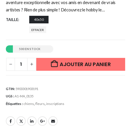
aventure exceptionnelle avec vos amis en devenant de vrais
artistes ? Rien de plus simple ! Découvrez le hobby le…
TAILLE
40x50
EFFACER
500 EN STOCK
AJOUTER AU PANIER
GTIN:
5903301903191
UGS :
A1-MA_0135
Étiquettes :
chiens
,
fleurs
,
inscriptions