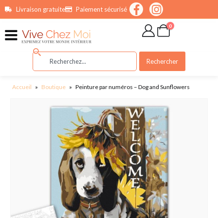
contenu
Livraison gratuite
Paiement sécurisé
principal
0
Rechercher
Accueil
»
Boutique
»
Peinture par numéros – Dog and Sunflowers