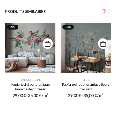
PRODUITS SIMILAIRES
-40%
-40%
FONDS ET DESSINS
FLEURS
Papier peint panoramique
Papier peint panoramique fleurs
branche de pommier
d'ail vert
29,00
€
–
35,00
€
/ m²
29,00
€
–
35,00
€
/ m²