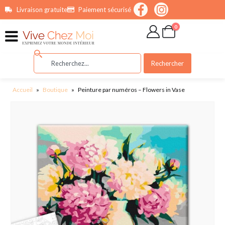
contenu
Livraison gratuite
Paiement sécurisé
principal
0
Rechercher
Accueil
»
Boutique
»
Peinture par numéros – Flowers in Vase