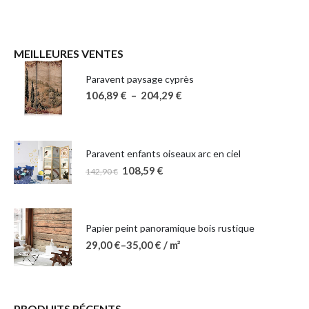
MEILLEURES VENTES
Paravent paysage cyprès
106,89
€
–
204,29
€
Paravent enfants oiseaux arc en ciel
108,59
€
142,90
€
Papier peint panoramique bois rustique
29,00
€
–
35,00
€
/ m²
PRODUITS RÉCENTS