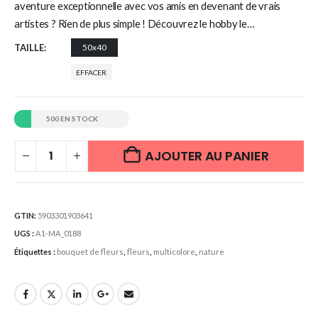
aventure exceptionnelle avec vos amis en devenant de vrais
artistes ? Rien de plus simple ! Découvrez le hobby le…
TAILLE
50x40
EFFACER
500 EN STOCK
AJOUTER AU PANIER
GTIN:
5903301903641
UGS :
A1-MA_0188
Étiquettes :
bouquet de fleurs
,
fleurs
,
multicolore
,
nature